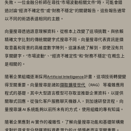
失敗。一位金融分析師在尋找“市場波動相關文件”時，可能會錯
過討論“經濟不確定性”或“財務不穩定”的關鍵報告，這些報告通常
以不同的術語表達相同的主題。
向量搜尋透過語意理解資料，從根本上改變了這項挑戰。與依賴
精確文字比對的傳統關鍵字式搜尋不同，向量搜尋代表資訊是擷
取意義和背景的高維度數字陣列。這讓系統了解到，即使沒有共
享關鍵字，“市場波動”、“經濟不確定性”和“財務不穩定”在概念上
是相關的。
隨著企業組織逐漸採用
Artificial Intelligence
計畫，這項技術轉變變
得至關重要。向量搜尋是諸如
擷取擴增世代
（RAG） 等複雜應用
程式的基礎，其中大型語言模型可存取並推斷企業資料，以提供
關聯式回應。從強化客戶服務聊天機器人，到加速研發流程，向
量搜尋讓 AI 系統能夠以前所未有的方式，使用組織的專有知識。
隨著企業應對 AI 實作的複雜性，了解向量搜尋功能和基礎架構需
求對於尋求充分發揮資料資產潛力的 IT 領導者而言至關重要。