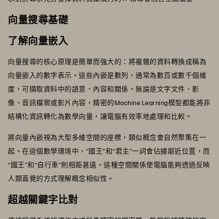
向量搜尋基礎
了解向量嵌入
向量搜尋的核心原理是簡單而強大的：將複雜的資料轉換成稱為
向量嵌入的數字表示。這些內嵌是數列，通常為數百或數千個維
度，可擷取資料中的語意、內容和關係。無論是文字文件、影
像、音訊檔案或影片內容，精密的Machine Learning模型都能將非
結構化資訊轉化為數學向量，讓電腦有效率地處理和比較。
將向量內嵌視為大型多維空間的座標，類似概念會自然聚集在一
起。在這個數學環境中，“國王”和“君主”一詞會佔據鄰近位置，而
“國王”和“自行車”則相距甚遠。這種空間關係使電腦能夠透過反映
人類直覺的方式理解概念相似性。
超越關鍵字比對