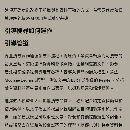
這項基礎功能改變了組織與其資料互動的方式，為需要速度和情
境理解的精密 AI 應用程式奠定基礎。
引導搜尋如何運作
引導管道
向量搜尋實作遵循系統化流程，將原始企業資料轉換為可搜尋的
語意呈現。這段旅程從
資料擷取
開始，企業組織將文件、影像、
音訊檔案或多媒體資產等各種內容導入專門的嵌入模型。這些
Machine Learning模型，例如文字的
BERT
或影像的
ResNet
，分析
輸入資料並產生高維度向量表示，以擷取語意和情境關係。
選擇嵌入模型會大幅影響搜尋品質，且必須配合特定資料類型和
使用案例。以文字為主的模型擅長理解語言的細微差別和文件關
係，而多模式模型可以處理文字、影像和其他媒體類型的組合。
組織通常會在試驗階段嘗試不同的模型，以優化與其特定資料特