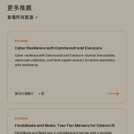
更多推薦
查看所有資源
07/2026
Cyber Resilience with Commvault and Everpure
Cyber resilience with Commvault and Everpure: layered immutability,
cleanroom validation, and flash-speed recovery to restore operations
with confidence.
解決方案簡介
3 頁
07/2026
FlashBlade and Redis: Two-Tier Memory for Clinical AI
FlashBlade and Redis pair a submillisecond hot tier with a durable,