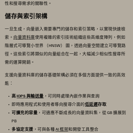
性和搜尋需求的關聯性。
儲存與索引架構
一旦生成，向量嵌入需要專門的儲存和索引策略，以實現快速檢
索。
向量資料庫
使用複雜的索引技術組織這些高維度陣列，例如
階層式可導覽小世界 （HNSW） 圖，透過向量空間建立可導覽路
徑。這些索引將類似的向量組合在一起，大幅減少相似性搜尋所
需的運算開銷。
支援向量資料庫的儲存基礎架構必須在多個方面提供一致的高效
能：
高
IOPS 與輸送量
，可同時處理內嵌作業與查詢
即時應用程式和使用者導向搜尋介面的
低延遲
存取
可擴充的容量
，可適應不斷成長的向量資料集，從 GB 擴展到
PB
多協定支援
，可與各種
AI 框架
和開發工具整合