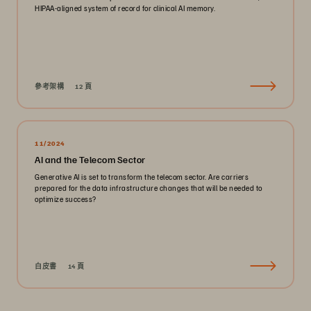
HIPAA-aligned system of record for clinical AI memory.
參考架構
12 頁
11/2024
AI and the Telecom Sector
Generative AI is set to transform the telecom sector. Are carriers
prepared for the data infrastructure changes that will be needed to
optimize success?
白皮書
14 頁