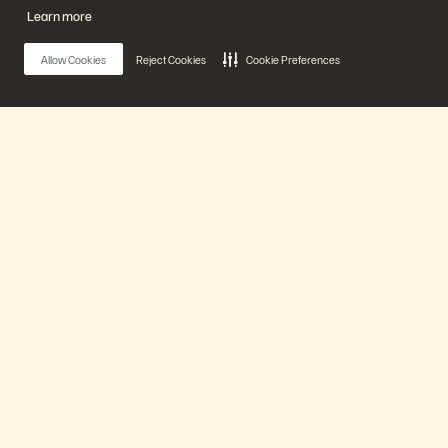
公司
解決方案
Learn more
職涯
人工智慧
持續性與社會影響力
雲端
投資人關係
網路復原力
Allow Cookies
Reject Cookies
Cookie Preferences
領導團隊
資料保護
地點
資料庫
高階主管簡報中心
高效能運算
虛擬化
產業
平台與產品
合作夥伴
Main Menu
企業級資料雲端
合作夥伴總覽
Everpure 平台
合作夥伴中心
Evergreen//One
合作夥伴認證
FlashArray
我們的平台
FlashBlade
FlashBlade//EXA
即時企業級檔案
產品
Portworx
資源
聯繫我們
示範
業務連絡方式
活動和線上研討會
與銷售業務聊天
解決方案
產品公告
聯絡業務人員
新聞室
認證
部落格
安全性漏洞通報
支援
客戶成功案例
客戶社群
知識文章
合作夥伴