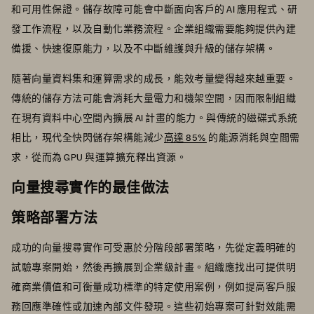
和可用性保證。儲存故障可能會中斷面向客戶的 AI 應用程式、研
發工作流程，以及自動化業務流程。企業組織需要能夠提供內建
備援、快速復原能力，以及不中斷維護與升級的儲存架構。
隨著向量資料集和運算需求的成長，能效考量變得越來越重要。
傳統的儲存方法可能會消耗大量電力和機架空間，因而限制組織
在現有資料中心空間內擴展 AI 計畫的能力。與傳統的磁碟式系統
相比，現代全快閃儲存架構能減少
高達 85%
的能源消耗與空間需
求，從而為 GPU 與運算擴充釋出資源。
向量搜尋實作的最佳做法
策略部署方法
成功的向量搜尋實作可受惠於分階段部署策略，先從定義明確的
試驗專案開始，然後再擴展到企業級計畫。組織應找出可提供明
確商業價值和可衡量成功標準的特定使用案例，例如提高客戶服
務回應準確性或加速內部文件發現。這些初始專案可針對效能需