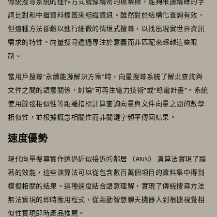
傳統搜尋系統的運作方式就像精密的檔案櫃，能夠根據精確的字
詞比對和中繼資料標籤來組織資訊。雖然對於結構化查詢有效，
但這種方法卻難以進行細微的情境式搜尋，以找出現實世界資訊
需求的特性。向量搜尋透過專注於意義而非匹配來超越這些限
制。
當用戶搜尋“永續能源解決方案”時，向量搜尋系統了解此查詢與
文件之間的語意關係，討論“可再生電力技術”或“綠電計畫”。系統
使用餘弦相似性等距離指標計算查詢向量與文件向量之間的數學
相似性，並根據概念相關性而非關鍵字頻率傳回結果。
速度優勢
現代向量搜尋實作透過近似接近的鄰居 （ANN） 演算法實現了顯
著的效能，這些演算法可以從包含數百萬個項目的資料集中得到
模擬相關的結果。這種速度結合語意理解，實現了傳統搜尋方法
無法實現的即時應用程式，從驅動智慧聊天機器人到根據視覺相
似性實現即時產品推薦。