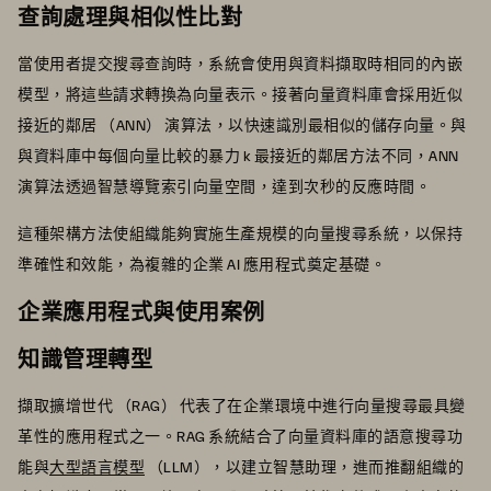
查詢處理與相似性比對
當使用者提交搜尋查詢時，系統會使用與資料擷取時相同的內嵌
模型，將這些請求轉換為向量表示。接著向量資料庫會採用近似
接近的鄰居 （ANN） 演算法，以快速識別最相似的儲存向量。與
與資料庫中每個向量比較的暴力 k 最接近的鄰居方法不同，ANN
演算法透過智慧導覽索引向量空間，達到次秒的反應時間。
這種架構方法使組織能夠實施生產規模的向量搜尋系統，以保持
準確性和效能，為複雜的企業 AI 應用程式奠定基礎。
企業應用程式與使用案例
知識管理轉型
擷取擴增世代 （RAG） 代表了在企業環境中進行向量搜尋最具變
革性的應用程式之一。RAG 系統結合了向量資料庫的語意搜尋功
能與
大型語言模型
（LLM），以建立智慧助理，進而推翻組織的