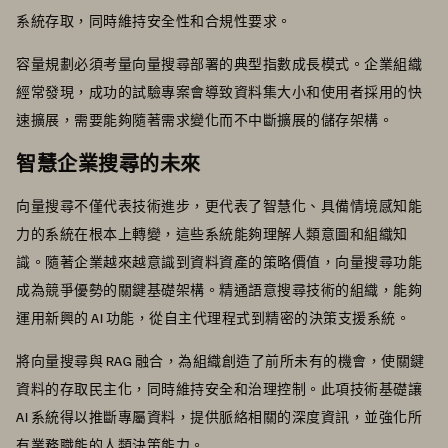
系統存取，同時維持安全性和合規性要求。
容量規劃必須考量向量搜尋部署的典型指數成長模式。企業組織
經常發現，成功的試驗專案會導致資料集大小和使用者採用的快
速擴展，需要能夠隨著需求變化而不中斷擴展的儲存架構。
智慧企業搜尋的未來
向量搜尋不僅代表技術進步，更代表了智慧化、具備情境感知能
力的系統在根本上轉變，這些系統能夠理解人類意圖和組織知
識。隨著企業越來越意識到資料資產的策略價值，向量搜尋功能
成為競爭優勢的關鍵基礎架構。精通語意搜尋技術的組織，能夠
運用新興的 AI 功能，從自主代理程式到精密的決策支援系統。
將向量搜尋與 RAG 融合，為組織創造了前所未有的機會，使關鍵
資料的存取民主化，同時維持安全和治理控制。此項技術基礎讓
AI 系統得以推斷專屬資料，提供脈絡相關的深度資訊，並強化所
有業務職能的人類決策能力。