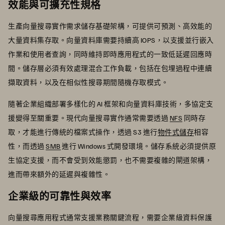
效能與可擴充性規格
生產向量搜尋實作需求儲存基礎架構，可提供可預測、高效能的
大量資料集存取。向量資料庫需要持續高 IOPS，以支援並行嵌入
作業和使用者查詢，同時維持即時應用程式的一致低延遲回應時
間。儲存層必須有效處理混合工作負載，包括在包埋過程中連續
擷取資料，以及在相似性搜尋期間隨機存取模式。
隨著企業組織部署多樣化的 AI 框架和向量資料庫技術，多協定支
援變得至關重要。現代向量搜尋實作通常需要透過
NFS
同時存
取，才能進行傳統的檔案式操作，透過 S3 進行
物件式儲存
相容
性，而透過
SMB
進行 Windows 式開發環境。儲存系統必須提供原
生協定支援，而不會受到效能懲罰，也不需要複雜的閘道架構，
進而帶來額外的延遲與複雜性。
企業級的可靠性與效率
向量搜尋應用程式通常支援業務關鍵流程，需要企業級資料保護