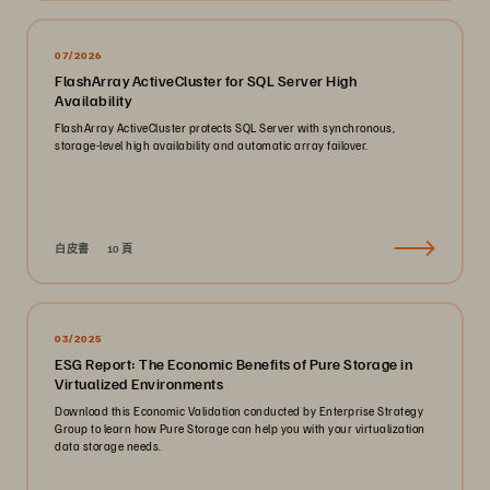
07/2026
FlashArray ActiveCluster for SQL Server High
Availability
FlashArray ActiveCluster protects SQL Server with synchronous,
storage-level high availability and automatic array failover.
白皮書
10 頁
03/2025
ESG Report: The Economic Benefits of Pure Storage in
Virtualized Environments
Download this Economic Validation conducted by Enterprise Strategy
Group to learn how Pure Storage can help you with your virtualization
data storage needs.