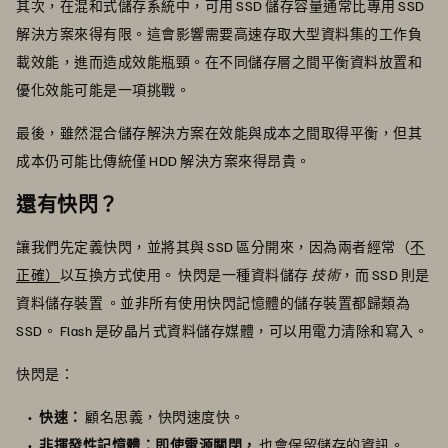
其次，在混和式儲存系統中，可用 SSD 儲存容量通常比專用 SSD
解決方案來得有限。這會影響需要高速存取大型資料集的工作負
載效能，進而造成效能瓶頸。在不同儲存層之間平衡資料放置和
優化效能可能是一項挑戰。
最後，雖然混合儲存解決方案在效能與成本之間取得平衡，但其
成本仍可能比傳統僅 HDD 解決方案來得昂貴。
還有快閃？
讓我們先定義快閃，並將其與 SSD 區分開來，因為兩者經常（
不
正確）
以互換方式使用。 快閃是一種資料儲存
技術
，而 SSD 則是
資料儲存裝置
。並非所有使用快閃記憶體的儲存裝置都歸類為
SSD。 Flash 是矽晶片式資料儲存媒體，可以用電力清除和寫入。
快閃是：
快速：
顧名思義，快閃速度快。
非揮發性記憶體：即使電源關閉，
也會保留儲存的資訊。