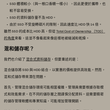
SSD 體積較小（與一根口香糖一樣小），因此更便於攜帶，也
較不容易受損。
SSD 的資料儲存量不及 HDD。
由於 SSD 不受旋轉碟片的限制，因此速度比 HDD 快 14 倍。
雖然 SSD 的成本比 HDD 高，但從
Total Cost of Ownership （TCO）
的角度
來看，這並不像看起來像這樣地被縮減和乾燥。
混和儲存呢？
我們也介紹了
混合式資料儲存
，但要重述的是：
混合儲存將 SSD 與 HDD 結合，以實惠的價格提供高效能。然而，
混和式儲存帶來潛在問題。
首先，管理混合儲存環境可能相當複雜。管理員需要根據存取模
式和效能需求，在不同的儲存層之間謹慎分配資料。這需要精密
的儲存管理軟體和專業知識，可能增加管理開銷。