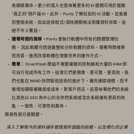
長硬碟壽命。更少的寫入也意味著更多的 IO 週期可用於服務
“真正的”用戶端 IO。此外，Purity 了解目前的 IO 活動，並能看
到整個系統，因此這些程式/清除週期無法阻擋資料存取，這
絕不令人驚訝。
隨著時間的推移，
Purity 會執行軟體中所有的媒體管理任
務， 因此軟體可透過彙整和分析軟體的資料，隨著時間推移
而改善，進而改善軟體在現實世界的運作方式。
簡單：
DirectFlash 模組不需要複雜的控制器和大量的 RAM 即
可自行完成所有工作。這使它們更簡單、更可靠、更高效。我
們也能在 NAND 快閃製造技術的進步下，擴充硬碟規模，而不
需增加硬碟複雜度或成本。對客戶而言，這意味著他們的系統
比其他以 SSD 為中心的全快閃系統或混合系統擁有更高的效
能、一致性、可靠性和壽命。
簡易性部分是關鍵。
深入了解現今的資料儲存管理員所面臨的挑戰，以及簡化的企業