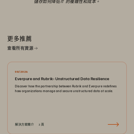
儲存如何降低 IT 的複雜性和成本。
更多推薦
查看所有資源
08/2026
Everpure and Rubrik: Unstructured Data Resilience
Discover how the partnership between Rubrik and Everpure redefines
how organizations manage and secure unstructured data at scale.
解決方案簡介
3 頁