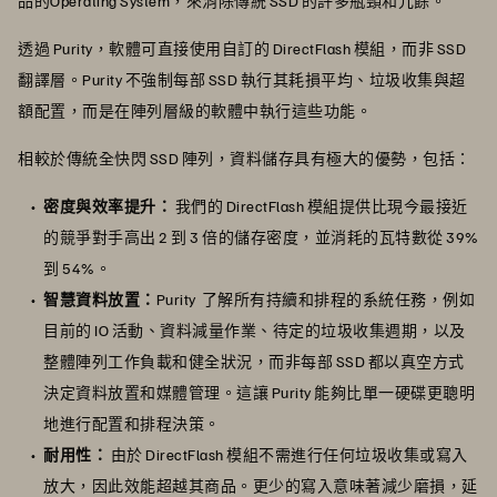
品的Operating System，來消除傳統 SSD 的許多瓶頸和冗餘。
透過 Purity，軟體可直接使用自訂的 DirectFlash 模組，而非 SSD
翻譯層。Purity 不強制每部 SSD 執行其耗損平均、垃圾收集與超
額配置，而是在陣列層級的軟體中執行這些功能。
相較於傳統全快閃 SSD 陣列，資料儲存具有極大的優勢，包括：
密度與效率提升：
我們的 DirectFlash 模組提供比現今最接近
的競爭對手高出 2 到 3 倍的儲存密度，並消耗的瓦特數從 39%
到 54%。
智慧資料放置：
Purity 了解所有持續和排程的系統任務，例如
目前的 IO 活動、資料減量作業、待定的垃圾收集週期，以及
整體陣列工作負載和健全狀況，而非每部 SSD 都以真空方式
決定資料放置和媒體管理。這讓 Purity 能夠比單一硬碟更聰明
地進行配置和排程決策。
耐用性：
由於 DirectFlash 模組不需進行任何垃圾收集或寫入
放大，因此效能超越其商品。更少的寫入意味著減少磨損，延