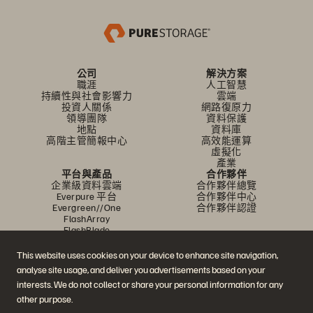
公司
解決方案
職涯
人工智慧
持續性與社會影響力
雲端
投資人關係
網路復原力
領導團隊
資料保護
地點
資料庫
高階主管簡報中心
高效能運算
虛擬化
產業
平台與產品
合作夥伴
企業級資料雲端
合作夥伴總覽
Everpure 平台
合作夥伴中心
Evergreen//One
合作夥伴認證
FlashArray
FlashBlade
FlashBlade//EXA
即時企業級檔案
This website uses cookies on your device to enhance site navigation,
Portworx
analyse site usage, and deliver you advertisements based on your
資源
聯繫我們
interests. We do not collect or share your personal information for any
示範
業務連絡方式
活動和線上研討會
與銷售業務聊天
other purpose.
產品公告
聯絡業務人員