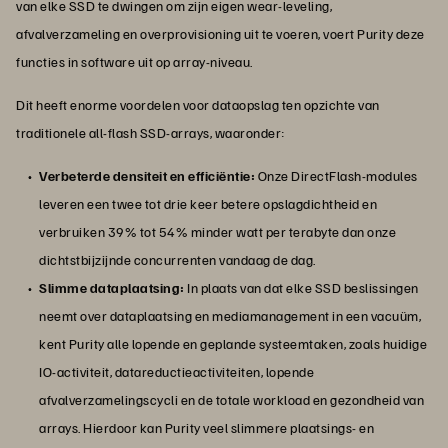
van elke SSD te dwingen om zijn eigen wear-leveling,
afvalverzameling en overprovisioning uit te voeren, voert Purity deze
functies in software uit op array-niveau.
Dit heeft enorme voordelen voor dataopslag ten opzichte van
traditionele all-flash SSD-arrays, waaronder:
Verbeterde densiteit en efficiëntie:
Onze DirectFlash-modules
leveren een twee tot drie keer betere opslagdichtheid en
verbruiken 39% tot 54% minder watt per terabyte dan onze
dichtstbijzijnde concurrenten vandaag de dag.
Slimme dataplaatsing:
In plaats van dat elke SSD beslissingen
neemt over dataplaatsing en mediamanagement in een vacuüm,
kent Purity alle lopende en geplande systeemtaken, zoals huidige
IO-activiteit, datareductieactiviteiten, lopende
afvalverzamelingscycli en de totale workload en gezondheid van
arrays. Hierdoor kan Purity veel slimmere plaatsings- en