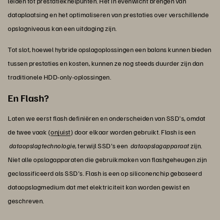
leiden tot prestatieknelpunten. Het in evenwicht brengen van
dataplaatsing en het optimaliseren van prestaties over verschillende
opslagniveaus kan een uitdaging zijn.
Tot slot, hoewel hybride opslagoplossingen een balans kunnen bieden
tussen prestaties en kosten, kunnen ze nog steeds duurder zijn dan
traditionele HDD-only-oplossingen.
En Flash?
Laten we eerst flash definiëren en onderscheiden van SSD's, omdat
de twee vaak (
onjuist
) door elkaar worden gebruikt. Flash is een
dataopslagtechnologie
, terwijl SSD's een
dataopslagapparaat
zijn.
Niet alle opslagapparaten die gebruikmaken van flashgeheugen zijn
geclassificeerd als SSD's. Flash is een op siliconenchip gebaseerd
dataopslagmedium dat met elektriciteit kan worden gewist en
geschreven.