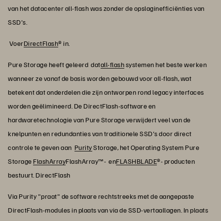
van het datacenter all-flash was zonder de opslaginefficiënties van
SSD's.
Voer
DirectFlash
® in.
Pure Storage heeft geleerd dat
all-flash
systemen het beste werken
wanneer ze vanaf de basis worden gebouwd voor all-flash, wat
betekent dat onderdelen die zijn ontworpen rond legacy interfaces
worden geëlimineerd. De DirectFlash-software en
hardwaretechnologie van Pure Storage verwijdert veel van de
knelpunten en redundanties van traditionele SSD's door direct
controle te geven aan
Purity
Storage, het Operating System Pure
Storage
FlashArray
FlashArray™- en
FLASHBLADE
®- producten
bestuurt. DirectFlash
Via Purity "praat" de software rechtstreeks met de aangepaste
DirectFlash-modules in plaats van via de SSD-vertaallagen. In plaats