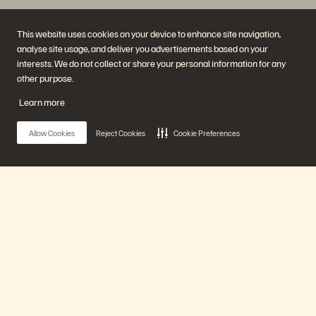
This website uses cookies on your device to enhance site navigation,
analyse site usage, and deliver you advertisements based on your
interests. We do not collect or share your personal information for any
other purpose.
Bedrijf
Oplossingen
Carrières
Artificial Intelligence
Learn more
Duurzaamheid en social
Cloud
impact
Cyberweerbaarheid
Investeerdersrelaties
Data Protection
Allow Cookies
Reject Cookies
Cookie Preferences
Leiderschap
Databases
Locaties
High performance computing
Executive Briefing Center
Virtualisatie
Sectoren
Platform en producten
Partners
Enterprise Data Cloud
Partneroverzicht
Main Menu
Het Everpure-platform
Partner Central
Evergreen//One
Partnercertificaten
FlashArray
FlashBlade
Ons platform
FlashBlade//EXA
Enterprise File
Portworx
Producten
Resources
Neem contact met ons op
Demos
Contact Sales
Evenementen en webinars
Chat met Sales