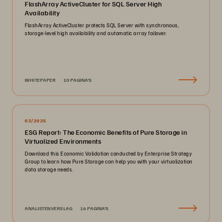
FlashArray ActiveCluster for SQL Server High
Availability
FlashArray ActiveCluster protects SQL Server with synchronous,
storage-level high availability and automatic array failover.
WHITEPAPER
10 PAGINA'S
03/2025
ESG Report: The Economic Benefits of Pure Storage in
Virtualized Environments
Download this Economic Validation conducted by Enterprise Strategy
Group to learn how Pure Storage can help you with your virtualization
data storage needs.
ANALISTENVERSLAG
16 PAGINA'S