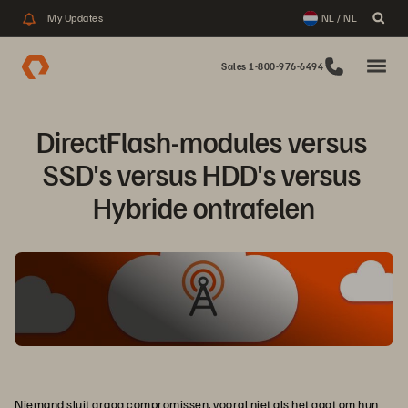
My Updates
NL / NL
Sales 1-800-976-6494
DirectFlash-modules versus 
SSD's versus HDD's versus 
Hybride ontrafelen
Niemand sluit graag compromissen, vooral niet als het gaat om hun