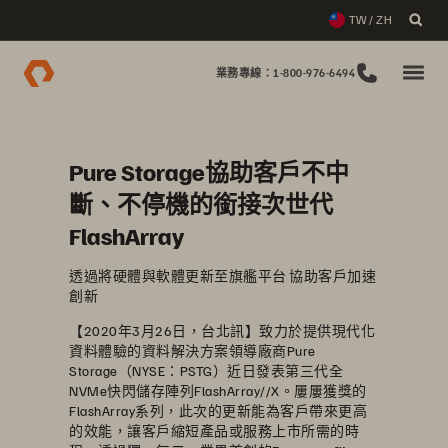
TW / ZH
業務專線：1-800-976-6494
Pure Storage協助客戶不中
斷、不停機的銜接次世代
FlashArray
透過將硬體與軟體更新至旗艦平台 協助客戶加速
創新
【2020年3月26日，台北訊】致力於提供現代化
資料體驗的資料解決方案領導廠商Pure
Storage（NYSE：PSTG）近日發表第三代全
NVMe快閃儲存陣列FlashArray//X。屢屢獲獎的
FlashArray系列，此次的更新能為客戶帶來更高
的效能，讓客戶縮短產品或服務上市所需的時