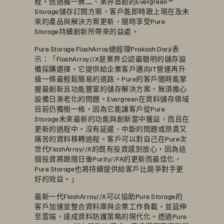
程。透過獨一無二、業界首創的Evergreen™
Storage儲存訂閱方案，客戶能即時跟上現在及未
來的產品與解決方案更新，隨時享受Pure
Storage持續創新所帶來的益處。
Pure Storage FlashArray總經理Prakash Darji表
示：「FlashArray//X是業界公認最聰明的儲存設
備採購選擇，它提供給企業客戶邁向IT營運再升
級一條最輕鬆簡易的道路。Pure的客戶隨時能掌
握最創新且功能豐富的儲存解決方案，無須擔心
設備日漸老化的問題。Evergreen在資料儲存領域
目前仍獨樹一格，因為它能讓客戶從Pure
Storage未來最新的功能與創新當中獲益，而且在
更新的過程中，沒有延遲、中斷的問題或昂貴又
痛苦的資料移轉過程。客戶可以對自己在Pure次
世代FlashArray//X的既有投資感到放心，因為這
個投資將跟隨日後Purity//FA的更新而最佳化，
Pure Storage也將持續提供給客戶比競爭對手更
好的效益。」
最新一代FlashArray//X可以協助Pure Storage的
客戶加速並整合資料庫與企業工作負載，並延伸
至雲端，達成資料防護策略的現代化。透過Pure