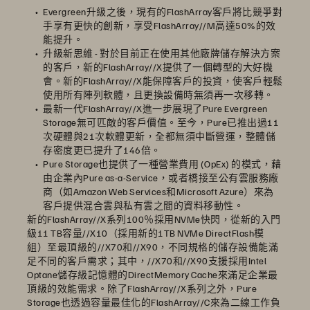
Evergreen升級之後，現有的FlashArray客戶將比競爭對
手享有更快的創新，享受FlashArray//M高達50%的效
能提升。
升級新思維 - 對於目前正在使用其他廠牌儲存解決方案
的客戶，新的FlashArray//X提供了一個轉型的大好機
會。新的FlashArray//X能保障客戶的投資，使客戶輕鬆
使用所有陣列軟體，且更換設備時無須再一次移轉。
最新一代FlashArray//X進一步展現了Pure Evergreen
Storage無可匹敵的客戶價值。至今，Pure已推出過11
次硬體與21次軟體更新，全都無須中斷營運，整體儲
存密度更已提升了146倍。
Pure Storage也提供了一種營業費用 (OpEx) 的模式，藉
由企業內Pure as-a-Service，或者橋接至公有雲服務廠
商（如Amazon Web Services和Microsoft Azure）來為
客戶提供混合雲與私有雲之間的資料移動性。
新的FlashArray//X系列100％採用NVMe快閃，從新的入門
級11 TB容量//X10（採用新的1TB NVMe DirectFlash模
組）至最頂級的//X70和//X90，不同規格的儲存設備能滿
足不同的客戶需求；其中，//X70和//X90支援採用Intel
Optane儲存級記憶體的DirectMemory Cache來滿足企業最
頂級的效能需求。除了FlashArray//X系列之外，Pure
Storage也透過容量最佳化的FlashArray//C來為二線工作負