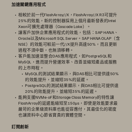
加速關鍵應用程式
相較於前一代FlashArray//X，FlashArray//X R3可提升
25%的效能，新的控制器採用上個月最新發表的Intel
Xeon可擴充處理器（Cascade Lake）。
讓客戶加快企業應用程式的效能，包括：SAP HANA、
Oracle以及Microsoft SQL Server。SAP HANA OLAP（含
NSE）的效能可較前一代//X提升高達50%，而且更新
過程不須中斷，也無須移轉。
客戶能加速並整合DAS應用程式，如PostgreSQL和
MySQL，進而提升營運效率、改善並縮短產品或服務
的上市時程。
MySQL的測試結果顯示，與DAS相比可提供達50%
的效能提升，並縮短35%的延遲。
PostgreSQL的測試結果顯示，與DAS相比可提供達
20%的效能提升，並縮短35%的延遲。
能夠支援NVMe-oF和Storage Class Memory的特性讓
FlashArray的延遲能縮短至150µs，即使是效能要求最
嚴苛的企業級資料庫也能從容應付，其最佳化的密度
也讓資料中心節省寶貴的實體空間。
訂閱創新