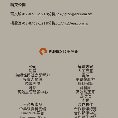
精英公關
葉文琦/02-8768-1218分機316/
gina@epr.com.tw
楊馥亘/02-8768-1218分機317/
liz@epr.com.tw
公司
解決方案
職涯
人工智慧
持續性與社會影響力
雲端
投資人關係
網路復原力
領導團隊
資料保護
地點
資料庫
高階主管簡報中心
高效能運算
虛擬化
產業
平台與產品
合作夥伴
企業級資料雲端
合作夥伴總覽
Everpure 平台
合作夥伴中心
Evergreen//One
合作夥伴認證