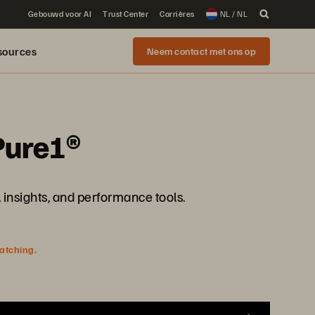
Gebouwd voor AI
Trust Center
Carrières
NL / NL
sources
Neem contact met ons op
Pure1®
 insights, and performance tools.
watching.