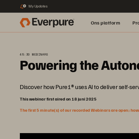
My Updates
2
Ons platform
Pr
pure.ai
45:30 WEBINARS
Powering the Auton
Discover how Pure1® uses AI to deliver self-serv
This webinar first aired on 18 juni 2025
The first 5 minute(s) of our recorded Webinars are open; howeve