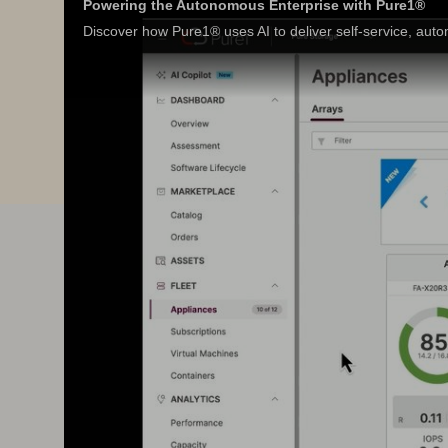
Powering the Autonomous Enterprise with Pure1®
Discover how Pure1® uses AI to deliver self-service, autom