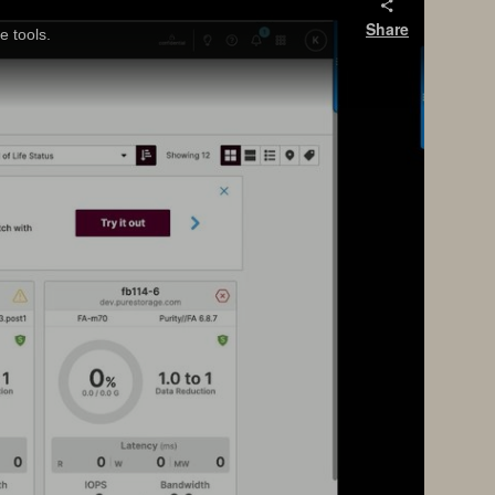
Share
e tools.