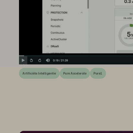
Artificiële Intelligentie
Pure Accelerate
Pure1