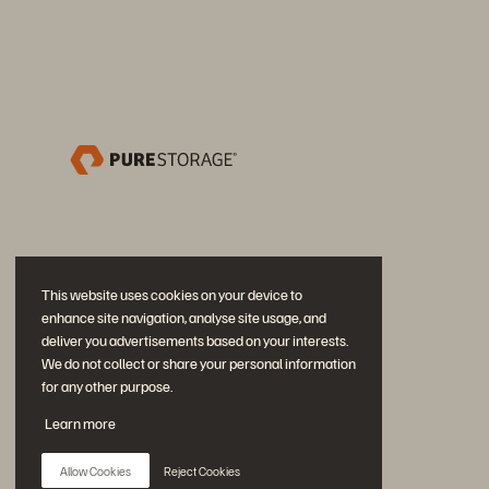
This website uses cookies on your device to
enhance site navigation, analyse site usage, and
deliver you advertisements based on your interests.
We do not collect or share your personal information
for any other purpose.
Neem deel aan het gesprek
Learn more
Volg alle officiële sociale kanalen van Everpure
Allow Cookies
Reject Cookies