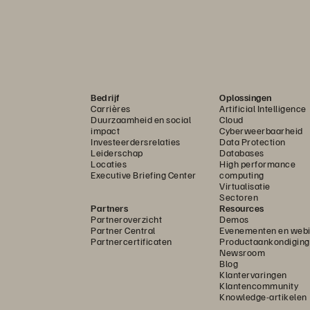
Bedrijf
Oplossingen
Carrières
Artificial Intelligence
Duurzaamheid en social
Cloud
impact
Cyberweerbaarheid
Investeerdersrelaties
Data Protection
Leiderschap
Databases
Locaties
High performance
Executive Briefing Center
computing
Virtualisatie
Sectoren
Partners
Resources
Partneroverzicht
Demos
Partner Central
Evenementen en webi
Partnercertificaten
Productaankondigin
Newsroom
Blog
Klantervaringen
Klantencommunity
Knowledge-artikelen