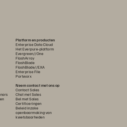
Platform en producten
Enterprise Data Cloud
Het Everpure-platform
Evergreen//One
FlashArray
FlashBlade
FlashBlade//EXA
Enterprise File
Portworx
Neem contact met ons op
Contact Sales
nars
Chat met Sales
gen
Bel met Sales
Certificeringen
Beleid inzake
openbaarmaking van
kwetsbaarheden