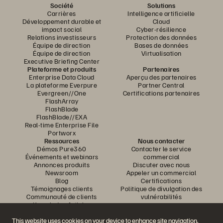
Société
Solutions
Carrières
Intelligence artificielle
Développement durable et
Cloud
impact social
Cyber-résilience
Relations investisseurs
Protection des données
Équipe de direction
Bases de données
Équipe de direction
Virtualisation
Executive Briefing Center
Plateforme et produits
Partenaires
Enterprise Data Cloud
Aperçu des partenaires
La plateforme Everpure
Partner Central
Evergreen//One
Certifications partenaires
FlashArray
FlashBlade
FlashBlade//EXA
Real-time Enterprise File
Portworx
Ressources
Nous contacter
Démos Pure360
Contacter le service
Événements et webinars
commercial
Annonces produits
Discuter avec nous
Newsroom
Appeler un commercial
Blog
Certifications
Témoignages clients
Politique de divulgation des
Communauté de clients
vulnérabilités
Knowledge Articles
This website uses cookies on your device to enhance site navigation,