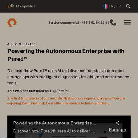
My Updates
FR / FR
2
Service commercial : +33 8 01 84 16 66
45:30 WEBINARS
Powering the Autonomous Enterprise with
Pure1®
Discover how Pure1® uses AI to deliver self-service, automated
storage ops with intelligent diagnostics, insights, and performance
tools.
This webinar first aired on 18 juin 2025
The first 5 minute(s) of our recorded Webinars are open; however, if you are
enjoying them, we’ll ask for a little information to finish watching.
Powering the Autonomous Enterprise with Pure1®
Partager
Discover how Pure1® uses AI to deliver self-service, automated storage ops with intelligent diagnostics, insights, and performance tools.