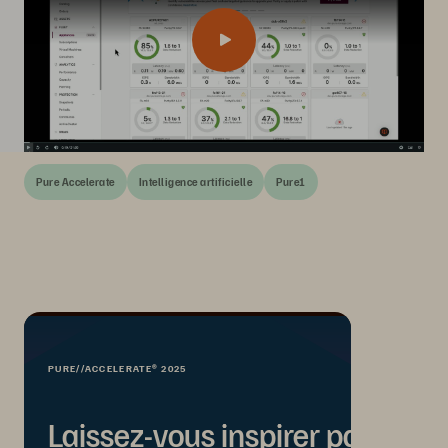
Pure Accelerate
Intelligence artificielle
Pure1
PURE//ACCELERATE® 2025
Laissez-vous inspirer par