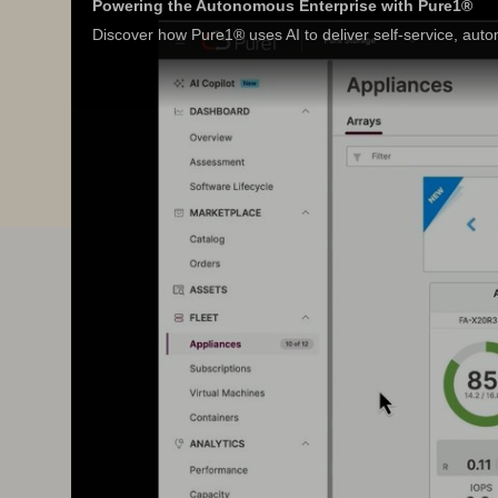
Powering the Autonomous Enterprise with Pure1®
Discover how Pure1® uses AI to deliver self-service, autom