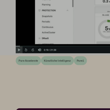
Pure Accelerate
Künstliche Intelligenz
Pure1