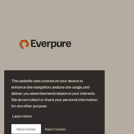
This website uses cookies on your device to
enhance site navigation, analyse site usage, and
deliver you advertisements based on your interests.
We do not collect or share your personal information
for any other purpose.
Diskutiere mit
Learn more
Folgen Sie den Everpure Social Media Kanälen
Allow Cookies
Reject Cookies