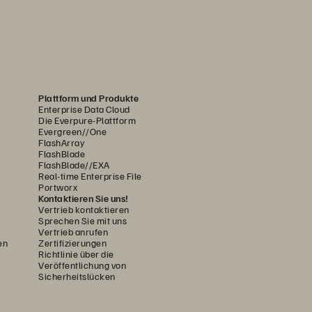
Plattform und Produkte
Enterprise Data Cloud
Die Everpure-Plattform
Evergreen//One
FlashArray
FlashBlade
FlashBlade//EXA
Real-time Enterprise File
Portworx
Kontaktieren Sie uns!
Vertrieb kontaktieren
Sprechen Sie mit uns
Vertrieb anrufen
en
Zertifizierungen
Richtlinie über die
Veröffentlichung von
Sicherheitslücken