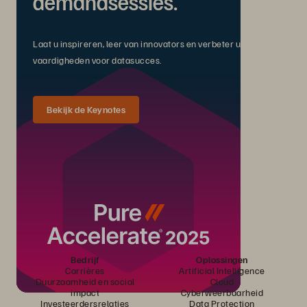
demandsessies.
Laat u inspireren, leer van innovators en verbeter uw
vaardigheden voor datasucces.
Bekijk de Keynotes
Bedrijf
Oplossingen
Carrières
Artificial Intelligence
Duurzaamheid en social
Cloud
impact
Cyberweerbaarheid
Investeerdersrelaties
Data Protection