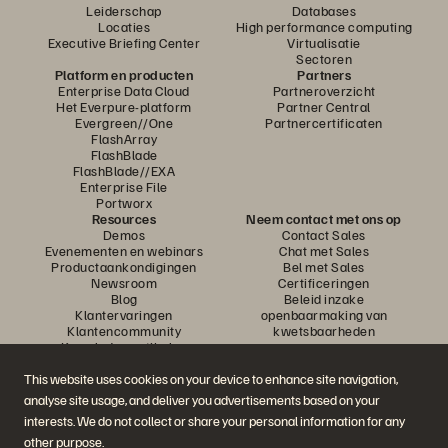
Leiderschap
Databases
Locaties
High performance computing
Executive Briefing Center
Virtualisatie
Sectoren
Platform en producten
Partners
Enterprise Data Cloud
Partneroverzicht
Het Everpure-platform
Partner Central
Evergreen//One
Partnercertificaten
FlashArray
FlashBlade
FlashBlade//EXA
Enterprise File
Portworx
Resources
Neem contact met ons op
Demos
Contact Sales
Evenementen en webinars
Chat met Sales
Productaankondigingen
Bel met Sales
Newsroom
Certificeringen
Blog
Beleid inzake
Klantervaringen
openbaarmaking van
Klantencommunity
kwetsbaarheden
Knowledge-artikelen
This website uses cookies on your device to enhance site navigation,
analyse site usage, and deliver you advertisements based on your
Neem deel aan het gesprek
interests. We do not collect or share your personal information for any
Volg alle officiële sociale kanalen van Everpure
other purpose.