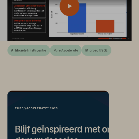
Artificiële Intelligentie
Pure Accelerate
Microsoft SQL
PURE//ACCELERATE® 2025
Blijf geïnspireerd met on-