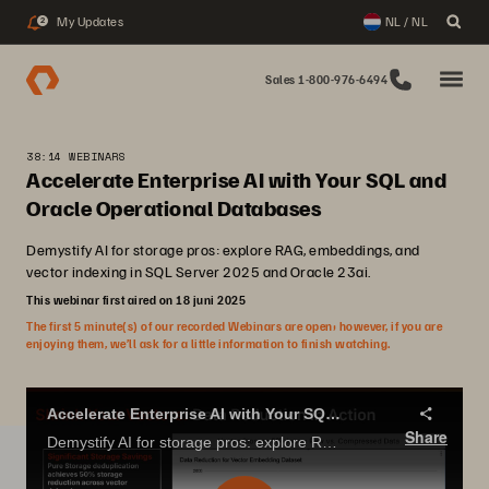
My Updates
NL / NL
2
Sales 1-800-976-6494
38:14 WEBINARS
Accelerate Enterprise AI with Your SQL and
Oracle Operational Databases
Demystify AI for storage pros: explore RAG, embeddings, and
vector indexing in SQL Server 2025 and Oracle 23ai.
This webinar first aired on 18 juni 2025
The first 5 minute(s) of our recorded Webinars are open; however, if you are
enjoying them, we’ll ask for a little information to finish watching.
Accelerate Enterprise AI with Your SQL and Oracle Operational Databases
Share
Demystify AI for storage pros: explore RAG, embeddings, and vector indexing in SQL Server 2025 and Oracle 23ai.