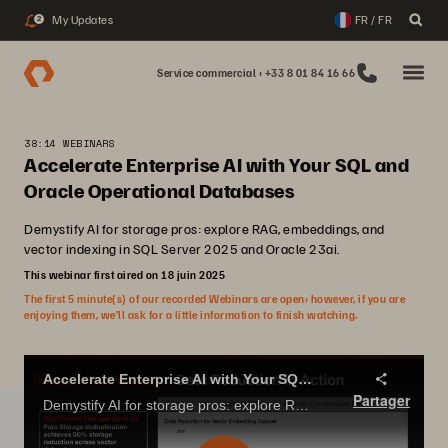
My Updates
FR / FR
2
Service commercial : +33 8 01 84 16 66
38:14 WEBINARS
Accelerate Enterprise AI with Your SQL and
Oracle Operational Databases
Demystify AI for storage pros: explore RAG, embeddings, and
vector indexing in SQL Server 2025 and Oracle 23ai.
This webinar first aired on 18 juin 2025
The first 5 minute(s) of our recorded Webinars are open; however, if you are
enjoying them, we’ll ask for a little information to finish watching.
Accelerate Enterprise AI with Your SQL and Oracle Operational Databases
Partager
Demystify AI for storage pros: explore RAG, embeddings, and vector indexing in SQL Server 2025 and Oracle 23ai.