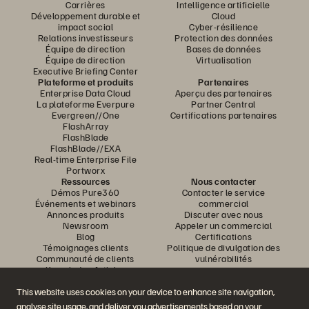
Carrières
Intelligence artificielle
Développement durable et
Cloud
impact social
Cyber-résilience
Relations investisseurs
Protection des données
Équipe de direction
Bases de données
Équipe de direction
Virtualisation
Executive Briefing Center
Plateforme et produits
Partenaires
Enterprise Data Cloud
Aperçu des partenaires
La plateforme Everpure
Partner Central
Evergreen//One
Certifications partenaires
FlashArray
FlashBlade
FlashBlade//EXA
Real-time Enterprise File
Portworx
Ressources
Nous contacter
Démos Pure360
Contacter le service
Événements et webinars
commercial
Annonces produits
Discuter avec nous
Newsroom
Appeler un commercial
Blog
Certifications
Témoignages clients
Politique de divulgation des
Communauté de clients
vulnérabilités
Knowledge Articles
This website uses cookies on your device to enhance site navigation,
analyse site usage, and deliver you advertisements based on your