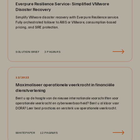
Everpure Resilience Service: Simplified VMware
Disaster Recovery
Simplify VMware disaster recovery with Everpure Resilience service.
Fully orchestrated failover to AWS or VMware, consumption-based
pricing, and SIRE protection.
SOLUTION BRIEF
3 PAGINA'S
12/2023
Maximaliseer operationele veerkracht in financiële
dienstverlening
Bent u op de hoogte van de nieuwe internationale voorschriften voor
operationele veerkracht en cyberweerbaarheid? Bent u al klaar voor
DORA? Leer best practices en versterk uw operationele veerkracht.
WHITEPAPER
12 PAGINA'S