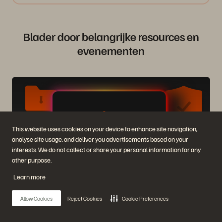
Blader door belangrijke resources en
evenementen
This website uses cookies on your device to enhance site navigation,
analyse site usage, and deliver you advertisements based on your
interests. We do not collect or share your personal information for any
other purpose.
Learn more
PURE360 DEMO’S
Ontdek, leer en ervaar Everpure.
Allow Cookies
Reject Cookies
Cookie Preferences
Krijg toegang tot on-demand video's en demo's om te zien wat
Everpure kan doen.