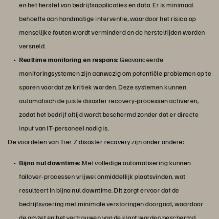
en het herstel van bedrijfsapplicaties en data. Er is minimaal
behoefte aan handmatige interventie, waardoor het risico op
menselijke fouten wordt verminderd en de hersteltijden worden
versneld.
Realtime monitoring en respons
: Geavanceerde
monitoringsystemen zijn aanwezig om potentiële problemen op te
sporen voordat ze kritiek worden. Deze systemen kunnen
automatisch de juiste disaster recovery-processen activeren,
zodat het bedrijf altijd wordt beschermd zonder dat er directe
input van IT-personeel nodig is.
De voordelen van Tier 7 disaster recovery zijn onder andere:
Bijna nul downtime
: Met volledige automatisering kunnen
failover-processen vrijwel onmiddellijk plaatsvinden, wat
resulteert in bijna nul downtime. Dit zorgt ervoor dat de
bedrijfsvoering met minimale verstoringen doorgaat, waardoor
de omzet en het vertrouwen van de klant worden beschermd.