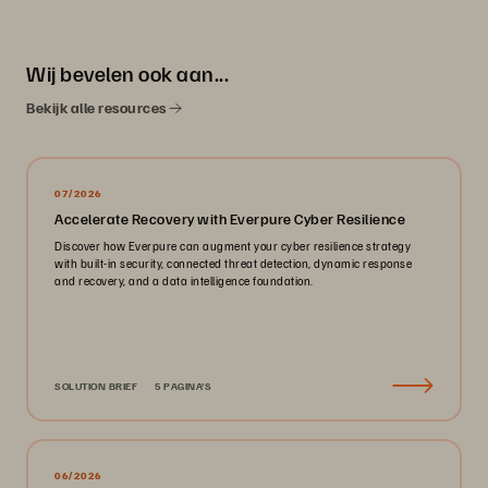
Wij bevelen ook aan...
Bekijk alle resources
07/2026
Accelerate Recovery with Everpure Cyber Resilience
Discover how Everpure can augment your cyber resilience strategy
with built-in security, connected threat detection, dynamic response
and recovery, and a data intelligence foundation.
SOLUTION BRIEF
5 PAGINA'S
06/2026