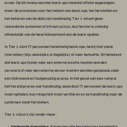
ervan. Op dit niveau worden back-ups meestal offsite opgeslagen,
maar de processen voor het maken van back-ups, het herstellen en
het beheren van de data zijn handmatig. Tier 1 omvat geen
redundante systemen of infrastructuur, dus herstel is volledig
afhankelijk van de beschikbaarheid van de back-updata.
In Tier 1 start IT-personeel handmatig back-ups, hetzij met vaste
intervallen (bijv. wekelijks of dagelijks) of naar behoefte. Dit betekent
dat back-ups fysiek naar een externe locatie moeten worden
vervoerd of naar een externe server moeten worden geüpload, vaak
een tijdrovend en foutgevoelig proces. In het geval van een ramp is
het herstelproces ook handmatig, waardoor IT-personeel de back-ups
moet ophalen, hun integriteit moet verifiëren en ze handmatig naar de
systemen moet herstellen.
Tier 1-risico's zijn onder meer:
Verlengde downtime
: Aangezien alle herstelacties handmatig