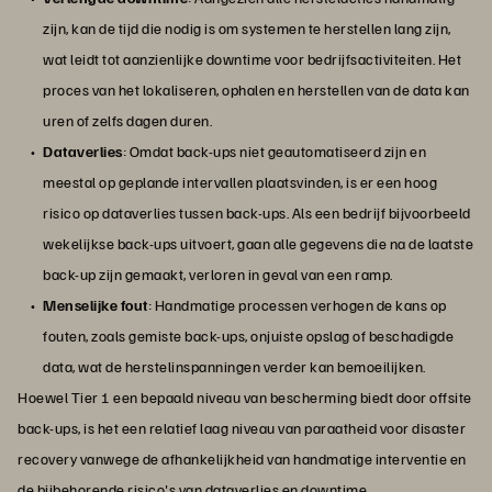
zijn, kan de tijd die nodig is om systemen te herstellen lang zijn,
wat leidt tot aanzienlijke downtime voor bedrijfsactiviteiten. Het
proces van het lokaliseren, ophalen en herstellen van de data kan
uren of zelfs dagen duren.
Dataverlies
: Omdat back-ups niet geautomatiseerd zijn en
meestal op geplande intervallen plaatsvinden, is er een hoog
risico op dataverlies tussen back-ups. Als een bedrijf bijvoorbeeld
wekelijkse back-ups uitvoert, gaan alle gegevens die na de laatste
back-up zijn gemaakt, verloren in geval van een ramp.
Menselijke fout
: Handmatige processen verhogen de kans op
fouten, zoals gemiste back-ups, onjuiste opslag of beschadigde
data, wat de herstelinspanningen verder kan bemoeilijken.
Hoewel Tier 1 een bepaald niveau van bescherming biedt door offsite
back-ups, is het een relatief laag niveau van paraatheid voor disaster
recovery vanwege de afhankelijkheid van handmatige interventie en
de bijbehorende risico's van dataverlies en downtime.