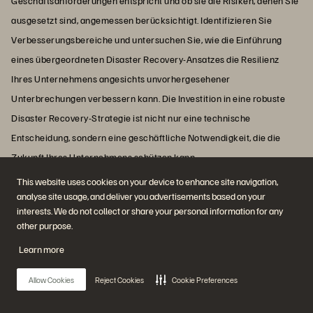
Geschäftsanforderungen entspricht und ob sie die Risiken, denen Sie
ausgesetzt sind, angemessen berücksichtigt. Identifizieren Sie
Verbesserungsbereiche und untersuchen Sie, wie die Einführung
eines übergeordneten Disaster Recovery-Ansatzes die Resilienz
Ihres Unternehmens angesichts unvorhergesehener
Unterbrechungen verbessern kann. Die Investition in eine robuste
Disaster Recovery-Strategie ist nicht nur eine technische
Entscheidung, sondern eine geschäftliche Notwendigkeit, die die
Zukunft Ihres Unternehmens schützen kann.
This website uses cookies on your device to enhance site navigation,
analyse site usage, and deliver you advertisements based on your
interests. We do not collect or share your personal information for any
other purpose.
Wir empfehlen außerdem …
Learn more
Alle Ressourcen anzeigen
Allow Cookies
Reject Cookies
Cookie Preferences