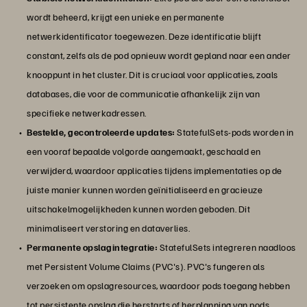
wordt beheerd, krijgt een unieke en permanente
netwerkidentificator toegewezen. Deze identificatie blijft
constant, zelfs als de pod opnieuw wordt gepland naar een ander
knooppunt in het cluster. Dit is cruciaal voor applicaties, zoals
databases, die voor de communicatie afhankelijk zijn van
specifieke netwerkadressen.
Bestelde, gecontroleerde updates:
StatefulSets-pods worden in
een vooraf bepaalde volgorde aangemaakt, geschaald en
verwijderd, waardoor applicaties tijdens implementaties op de
juiste manier kunnen worden geïnitialiseerd en gracieuze
uitschakelmogelijkheden kunnen worden geboden. Dit
minimaliseert verstoring en dataverlies.
Permanente opslagintegratie:
StatefulSets integreren naadloos
met Persistent Volume Claims (PVC's). PVC's fungeren als
verzoeken om opslagresources, waardoor pods toegang hebben
tot persistente opslag die herstarts of herplanning van pods