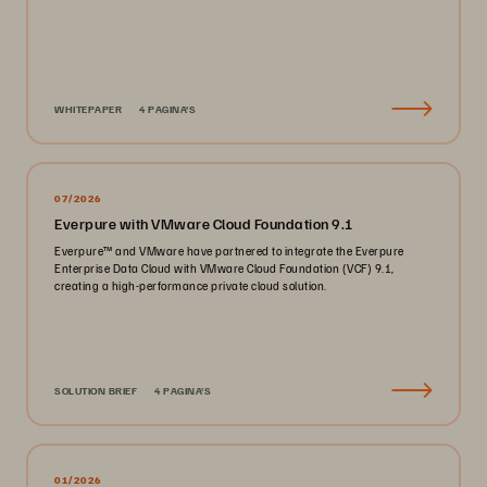
WHITEPAPER
4 PAGINA'S
07/2026
Everpure with VMware Cloud Foundation 9.1
Everpure™ and VMware have partnered to integrate the Everpure
Enterprise Data Cloud with VMware Cloud Foundation (VCF) 9.1,
creating a high-performance private cloud solution.
SOLUTION BRIEF
4 PAGINA'S
01/2026