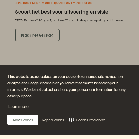
.025 GARTNER® MAGIC QUADRANT™-VERSLAG
Scoort het best voor uitvoering en visie
2025 Gartner® Magic Quadrant™ voor Enterprise opslag-platformen
Naar het verslag
This website uses cookies on your device to enhance site navigation,
analyse site usage, and deliver you advertisements based on your
interests. We do not collect or share your personal information for any
other purpose.
Bedrijf
Oplossingen
Carrières
Artificial Intelligence
Learn more
Duurzaamheid en social
Cloud
impact
Cyberweerbaarheid
Investeerdersrelaties
Data Protection
Allow Cookies
Reject Cookies
Cookie Preferences
Leiderschap
Databases
Locaties
High performance computing
Executive Briefing Center
Virtualisatie
Sectoren