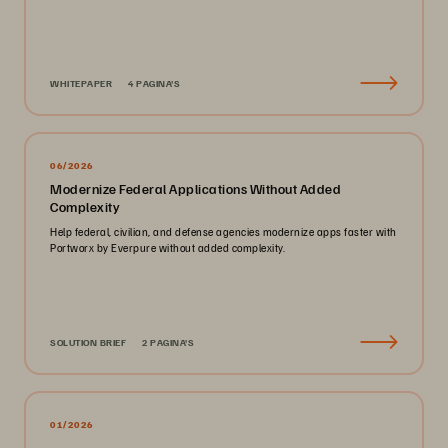
WHITEPAPER
4 PAGINA'S
06/2026
Modernize Federal Applications Without Added
Complexity
Help federal, civilian, and defense agencies modernize apps faster with
Portworx by Everpure without added complexity.
SOLUTION BRIEF
2 PAGINA'S
01/2026