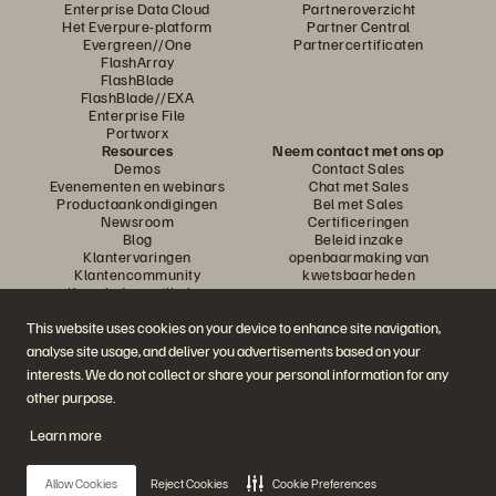
Enterprise Data Cloud
Partneroverzicht
Het Everpure-platform
Partner Central
Evergreen//One
Partnercertificaten
FlashArray
FlashBlade
FlashBlade//EXA
Enterprise File
Portworx
Resources
Neem contact met ons op
Demos
Contact Sales
Evenementen en webinars
Chat met Sales
Productaankondigingen
Bel met Sales
Newsroom
Certificeringen
Blog
Beleid inzake
Klantervaringen
openbaarmaking van
Klantencommunity
kwetsbaarheden
Knowledge-artikelen
This website uses cookies on your device to enhance site navigation,
analyse site usage, and deliver you advertisements based on your
Neem deel aan het gesprek
interests. We do not collect or share your personal information for any
Volg alle officiële sociale kanalen van Everpure
other purpose.
Learn more
© 2026 Everpure, Inc. Alle rechten voorbehouden.
Allow Cookies
Reject Cookies
Cookie Preferences
Privacy
Algemene voorwaarden website
Legal
Vertrouwenscentrum