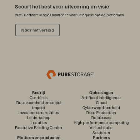
Scoort het best voor uitvoering en visie
2025 Gartner® Magic Quadrant™ voor Enterprise opslag-platformen
Naar het verslag
Bedrijf
Oplossingen
Carrières
Artificial Intelligence
Duurzaamheid en social
Cloud
impact
Cyberweerbaarheid
Investeerdersrelaties
Data Protection
Leiderschap
Databases
Locaties
High performance computing
Executive Briefing Center
Virtualisatie
Sectoren
Platform en producten
Partners