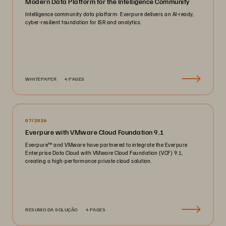
Modern Data Platform for the Intelligence Community
Intelligence community data platform: Everpure delivers an AI-ready,
cyber-resilient foundation for ISR and analytics.
WHITEPAPER
4 PAGES
07/2026
Everpure with VMware Cloud Foundation 9.1
Everpure™ and VMware have partnered to integrate the Everpure
Enterprise Data Cloud with VMware Cloud Foundation (VCF) 9.1,
creating a high-performance private cloud solution.
RESUMO DA SOLUÇÃO
4 PAGES