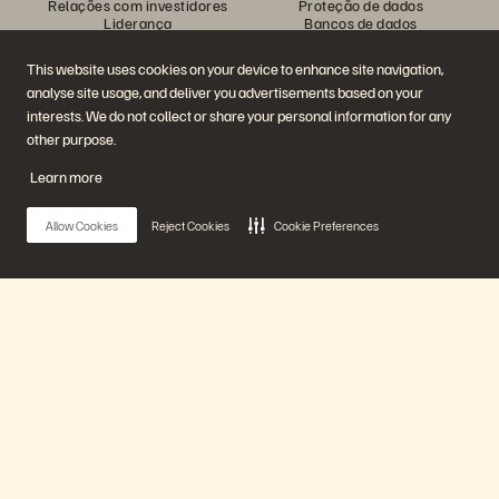
Relações com investidores
Proteção de dados
Liderança
Bancos de dados
Locais
Computação de alto
Centro de briefing executivo
desempenho
This website uses cookies on your device to enhance site navigation,
Virtualização
analyse site usage, and deliver you advertisements based on your
Setores
Plataforma e produtos
Parceiros
interests. We do not collect or share your personal information for any
Enterprise Data Cloud
Visão geral do parceiro
other purpose.
A plataforma Everpure
Central de parceiros
Evergreen//One
Certificações de parceiro
Learn more
FlashArray
FlashBlade
FlashBlade//EXA
Allow Cookies
Reject Cookies
Cookie Preferences
Enterprise File
Portworx
Recursos
Entre em contato
Demonstrações
Entre em contato com a
Eventos e webinars
equipe de vendas
Anúncios de produto
Fale com o departamento de
Main Menu
Sala de imprensa
vendas
Blog
Ligue para a equipe de vendas
Histórias de clientes
Certificações
Nossa plataforma
Comunidade de clientes
Política sobre divulgação de
Artigos sobre conhecimentos
vulnerabilidades
Produtos
Participe da conversa