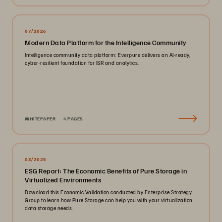
07/2026
Modern Data Platform for the Intelligence Community
Intelligence community data platform: Everpure delivers an AI-ready,
cyber-resilient foundation for ISR and analytics.
WHITEPAPER
4 PAGES
03/2025
ESG Report: The Economic Benefits of Pure Storage in
Virtualized Environments
Download this Economic Validation conducted by Enterprise Strategy
Group to learn how Pure Storage can help you with your virtualization
data storage needs.