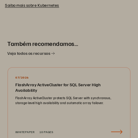
Saiba mais sobre Kubernetes
Também recomendamos…
Veja todos os recursos
07/2026
FlashArray ActiveCluster for SQL Server High
Availability
FlashArray ActiveCluster protects SQL Server with synchronous,
storage-level high availability and automatic array failover.
WHITEPAPER
10 PAGES