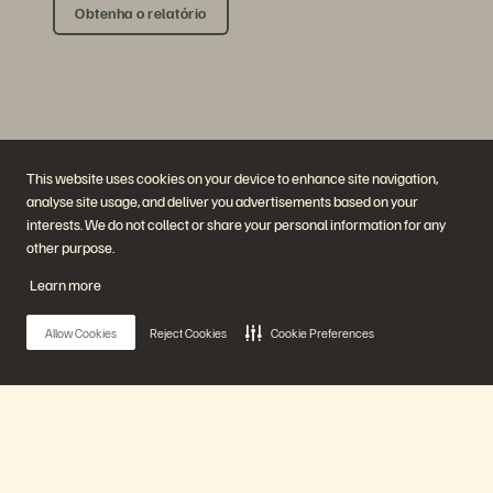
Obtenha o relatório
This website uses cookies on your device to enhance site navigation,
analyse site usage, and deliver you advertisements based on your
interests. We do not collect or share your personal information for any
Empresa
Soluções
other purpose.
Carreiras
Inteligência artificial
Sustentabilidade e impacto
Nuvem
Learn more
social
Resiliência cibernética
Relações com investidores
Proteção de dados
Liderança
Bancos de dados
Allow Cookies
Reject Cookies
Cookie Preferences
Locais
Computação de alto
Centro de briefing executivo
desempenho
Virtualização
Setores
Plataforma e produtos
Parceiros
Enterprise Data Cloud
Visão geral do parceiro
Main Menu
A plataforma Everpure
Central de parceiros
Evergreen//One
Certificações de parceiro
FlashArray