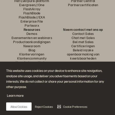
Het Everpure-platform
Partner Central
Evergreen//One
Partnercertificaten
FlashArray
FlashBlade
FlashBlade//EXA
Enterprise File
Portworx
Resources
Neem contact met ons op
Demos
Contact Sales
Evenementen en webinars
Chat met Sales
Productaankondigingen
Bel met Sales
Newsroom
Certificeringen
Blog
Beleid inzake
Klantervaringen
openbaarmaking van
Klantencommunity
kwetsbaarheden
Knowledge-artikelen
This website uses cookies on your device to enhance site navigation,
analyse site usage, and deliver you advertisements based on your
Neem deel aan het gesprek
interests. We do not collect or share your personal information for any
Volg alle officiële sociale kanalen van Everpure
other purpose.
Learn more
© 2026 Everpure, Inc. Alle rechten voorbehouden.
Allow Cookies
Reject Cookies
Cookie Preferences
Privacy
Algemene voorwaarden website
Legal
Vertrouwenscentrum
Cookie-instellingen
Mijn gegevens niet verkopen of delen