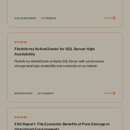
SOLUTION BRIEF
3 PAGINA'S
07/2026
FlashArray ActiveCluster for SQL Server High
Availability
FlashArray ActiveCluster protects SQL Server with synchronous,
storage-level high availability and automatic array failover.
WHITEPAPER
10 PAGINA'S
03/2025
ESG Report: The Economic Benefits of Pure Storage in
Virtualized Environments