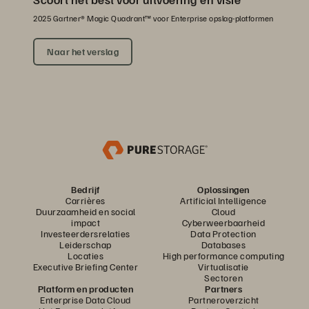
2025 Gartner® Magic Quadrant™ voor Enterprise opslag-platformen
Naar het verslag
Bedrijf
Oplossingen
Carrières
Artificial Intelligence
Duurzaamheid en social
Cloud
impact
Cyberweerbaarheid
Investeerdersrelaties
Data Protection
Leiderschap
Databases
Locaties
High performance computing
Executive Briefing Center
Virtualisatie
Sectoren
Platform en producten
Partners
Enterprise Data Cloud
Partneroverzicht