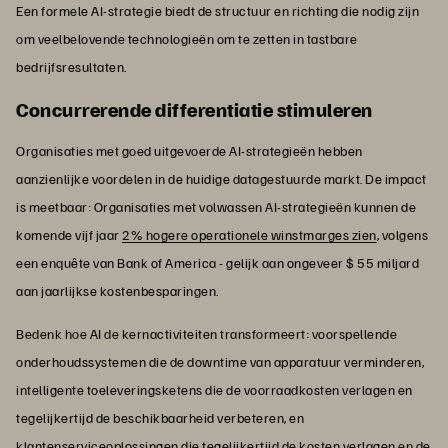
Een formele AI-strategie biedt de structuur en richting die nodig zijn
om veelbelovende technologieën om te zetten in tastbare
bedrijfsresultaten.
Concurrerende differentiatie stimuleren
Organisaties met goed uitgevoerde AI-strategieën hebben
aanzienlijke voordelen in de huidige datagestuurde markt. De impact
is meetbaar: Organisaties met volwassen AI-strategieën kunnen de
komende vijf jaar
2% hogere operationele winstmarges zien
, volgens
een enquête van Bank of America - gelijk aan ongeveer $ 55 miljard
aan jaarlijkse kostenbesparingen.
Bedenk hoe AI de kernactiviteiten transformeert: voorspellende
onderhoudssystemen die de downtime van apparatuur verminderen,
intelligente toeleveringsketens die de voorraadkosten verlagen en
tegelijkertijd de beschikbaarheid verbeteren, en
klantenserviceoplossingen die tegelijkertijd de kosten verlagen en de