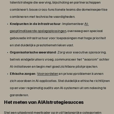
talentstrategie die werving, bijscholing en partnerschappen
combineert; bouw cross-functionele teams die domeinexpertise
combineren met technische vaardigheden.
Knelpunten in de infrastructuur
: Implementeer
AI-
geoptimaliseerde opslagoplossingen
, overweeg een speciaal
gebouwde infrastructuur voor toepassingen met hoge prioriteit
en stel duidelijke prestatiemetrieken vast.
Organisatorische weerstand
: Zorg voor executive sponsoring,
betrek eindgebruikers vroeg, communiceer het "waarom" achter
AI-initiatieven en begin met goed zichtbare pilotprojecten.
Ethische zorgen
:
Vooroordelen
en privacyproblemen kunnen
zich voordoen in AI-applicaties. Stel duidelijke ethische richtlijnen
op en voer regelmatig audits van AI-systemen uit om naleving te
garanderen.
Het meten van AIAIstrategiesucces
Stel een uitgebreid meetkader op in vijf belangrijke categorieën: