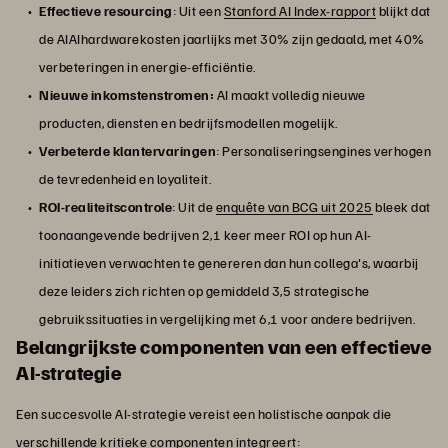
Effectieve resourcing
: Uit een
Stanford AI Index-rapport
blijkt dat
de AIAIhardwarekosten jaarlijks met 30% zijn gedaald, met 40%
verbeteringen in energie-efficiëntie.
Nieuwe inkomstenstromen:
AI maakt volledig nieuwe
producten, diensten en bedrijfsmodellen mogelijk.
Verbeterde klantervaringen
: Personaliseringsengines verhogen
de tevredenheid en loyaliteit.
ROI-realiteitscontrole
: Uit de
enquête van BCG uit 2025
bleek dat
toonaangevende bedrijven 2,1 keer meer ROI op hun AI-
initiatieven verwachten te genereren dan hun collega's, waarbij
deze leiders zich richten op gemiddeld 3,5 strategische
gebruikssituaties in vergelijking met 6,1 voor andere bedrijven.
Belangrijkste componenten van een effectieve
AI-strategie
Een succesvolle AI-strategie vereist een holistische aanpak die
verschillende kritieke componenten integreert: