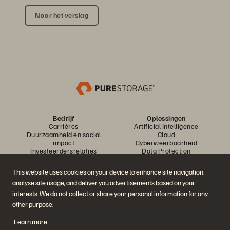
Naar het verslag
Bedrijf
Oplossingen
Carrières
Artificial Intelligence
Duurzaamheid en social
Cloud
impact
Cyberweerbaarheid
Investeerdersrelaties
Data Protection
Leiderschap
Databases
Locaties
High performance computing
This website uses cookies on your device to enhance site navigation,
Executive Briefing Center
Virtualisatie
analyse site usage, and deliver you advertisements based on your
Sectoren
Platform en producten
Partners
interests. We do not collect or share your personal information for any
Enterprise Data Cloud
Partneroverzicht
other purpose.
Het Everpure-platform
Partner Central
Evergreen//One
Partnercertificaten
Learn more
FlashArray