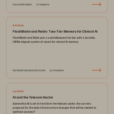
SOLUTION BRIEF
3 PAGINA'S
07/2026
FlashBlade and Redis: Two-Tier Memory for Clinical AI
FlashBlade and Redis pair a submillisecond hot tier with a durable,
HIPAA-aligned system of record for clinical AI memory.
REFERENTIEARCHITECTUUR
12 PAGINA'S
11/2024
AI and the Telecom Sector
Generative AI is set to transform the telecom sector. Are carriers
prepared for the data infrastructure changes that will be needed to
optimize success?