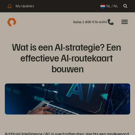
My Updates
NL / NL
Sales 1-800-976-6494
Wat is een AI-strategie? Een 
effectieve AI-routekaart 
bouwen
Artificial Intelligence
(AI) is overtroffen door slechts een modewoord