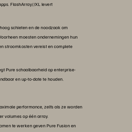
 apps. FlashArray//XL levert
omhoog schieten en de noodzaak om
en. Voorheen moesten ondernemingen hun
 en stroomkosten vereist en complete
egt Pure schaalbaarheid op enterprise-
endbaar en up-to-date te houden.
aximale performance, zelfs als ze worden
r volumes op één array.
amen te werken geven Pure Fusion en