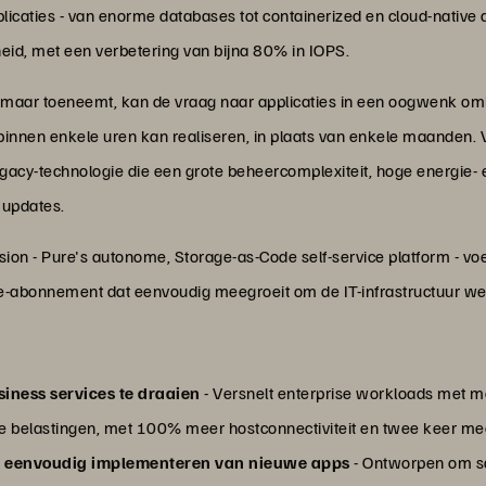
applicaties - van enorme databases tot containerized en cloud-native
id, met een verbetering van bijna 80% in IOPS.
en maar toeneemt, kan de vraag naar applicaties in een oogwenk 
dit binnen enkele uren kan realiseren, in plaats van enkele maand
egacy-technologie die een grote beheercomplexiteit, hoge energie-
 updates.
ion - Pure's autonome, Storage-as-Code self-service platform - vo
age-abonnement dat eenvoudig meegroeit om de IT-infrastructuur w
iness services te draaien
- Versnelt enterprise workloads met m
 belastingen, met 100% meer hostconnectiviteit en twee keer mee
en eenvoudig implementeren van nieuwe apps
- Ontworpen om s