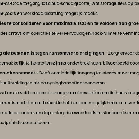
as-Code toegang tot cloud-schaalgrootte, wat storage tiers op pla
age pools en workload plaatsing mogelijk maakt.
aties te consolideren voor maximale TCO en te voldoen aan g
nder arrays om operaties te vereenvoudigen, rack-ruimte te vermi
g die bestand is tegen ransomware-dreigingen
- Zorgt ervoor 
 gemakkelijk te herstellen zijn na onderbrekingen, bijvoorbeeld do
reen-abonnement
- Geeft onmiddellijk toegang tot steeds meer m
itsuitbreidingen als de opslagbehoeften toenemen.
uwd om te voldoen aan de vraag van nieuwe klanten die hun stora
ementsmodel, maar behoefte hebben aan mogelijkheden om verder 
re-release orders om top enterprise workloads te standaardiseren 
ootprint de deur uitdoen.