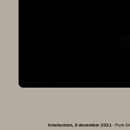
Amsterdam
,
8 december 2021
- Pure St