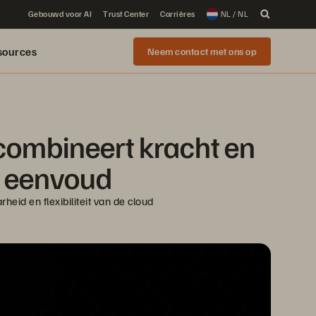
Gebouwd voor AI
Trust Center
Carrières
NL / NL
sources
Neem contact met ons op
ombineert kracht en 
e eenvoud
id en flexibiliteit van de cloud