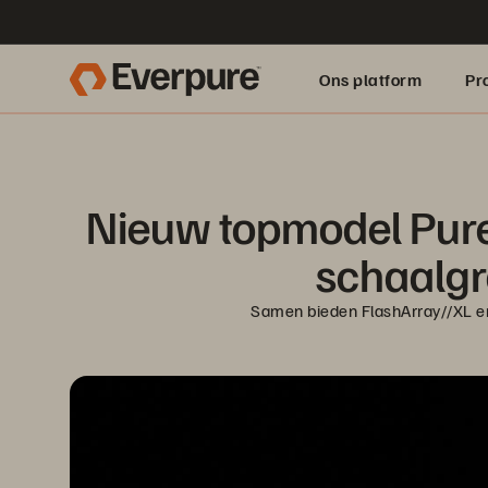
Ons platform
Pr
pure.ai
Nieuw topmodel Pure 
schaalgr
Samen bieden FlashArray//XL en 