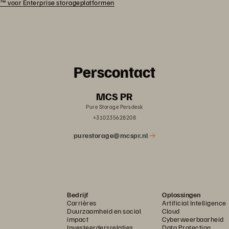
™ voor Enterprise storageplatformen
Perscontact
MCS PR
Pure Storage Persdesk
+310235628208
purestorage@mcspr.nl
Bedrijf
Oplossingen
Carrières
Artificial Intelligence
Duurzaamheid en social
Cloud
impact
Cyberweerbaarheid
Investeerdersrelaties
Data Protection