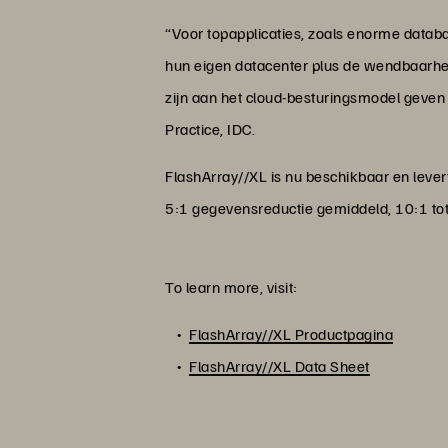
“Voor topapplicaties, zoals enorme datab
hun eigen datacenter plus de wendbaarheid
zijn aan het cloud-besturingsmodel geven 
Practice, IDC.
FlashArray//XL is nu beschikbaar en lever
5:1 gegevensreductie gemiddeld, 10:1 tot
To learn more, visit:
FlashArray//XL Productpagina
FlashArray//XL Data Sheet