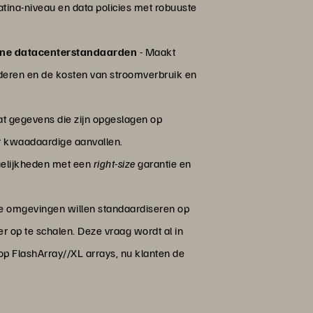
tina-niveau en data policies met robuuste
roene datacenterstandaarden
- Maakt
nderen en de kosten van stroomverbruik en
dat gegevens die zijn opgeslagen op
or kwaadaardige aanvallen.
ogelijkheden met een
right-size
garantie en
ge omgevingen willen standaardiseren op
op te schalen. Deze vraag wordt al in
op FlashArray//XL arrays, nu klanten de