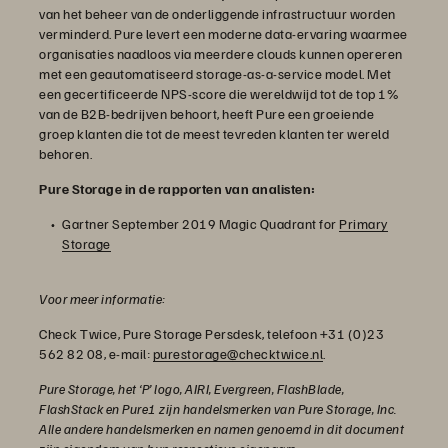
van het beheer van de onderliggende infrastructuur worden
verminderd. Pure levert een moderne data-ervaring waarmee
organisaties naadloos via meerdere clouds kunnen opereren
met een geautomatiseerd storage-as-a-service model. Met
een gecertificeerde NPS-score die wereldwijd tot de top 1%
van de B2B-bedrijven behoort, heeft Pure een groeiende
groep klanten die tot de meest tevreden klanten ter wereld
behoren.
Pure Storage in de rapporten van analisten:
Gartner September 2019 Magic Quadrant for
Primary
Storage
Voor meer informatie:
Check Twice, Pure Storage Persdesk, telefoon +31 (0)23
562 82 08, e-mail:
purestorage@checktwice.nl
.
Pure Storage, het ‘P’ logo, AIRI, Evergreen, FlashBlade,
FlashStack en Pure1 zijn handelsmerken van Pure Storage, Inc.
Alle andere handelsmerken en namen genoemd in dit document