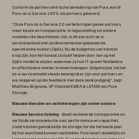
Conform de partnercentrische benadering van Pure, wordt
Pure-as-a-Service 100% via partners geleverd.
“Onze Pure as-a-Service 2.0 verbeteringen geven partners
meer keuze en transparantie. In tegenstelling tot andere
modellen die beschikbaar zijn, is dit een echt as-a-
serviceaanbod met op abonnementen gebaseerde
operationele kosten (OpEx). Nu de budgetten van klanten
krap zijn, kan het kanaal zichzelf helpen door hen op het
OpEx-model te wijzen, waarmee zij hun IT op een flexibelere
en effectievere manier kunnen managen. Volgend jaar zal het
as-a-servicemodel steeds belangrijker zijn voor partners en
we reageren op die feedback met deze aankondiging”, zegt
Matthieu Brignone, VP Channel EMEA & LATAM van Pure
Storage.
Nieuwe diensten en verbeteringen zijn onder andere:
Nieuwe Service Catalog
- Biedt verbeterde transparantie en
verfijnde serviceselectie voor performance en capaciteit,
zodat klanten gemakkelijk de storage
tier
die het beste past
bij hun workload kunnen vaststellen. Pure levert duidelijke en
transparante prijzen per GB. Pure biedt klanten ook opties en