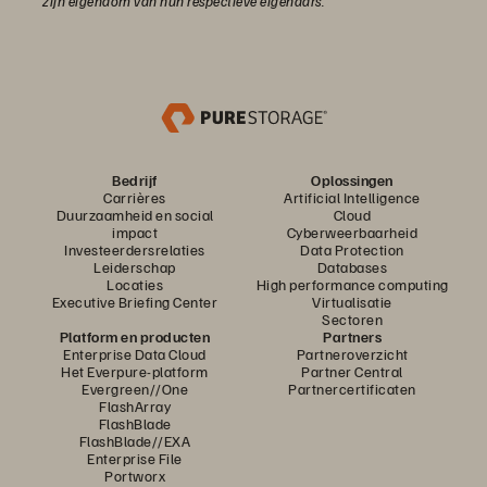
zijn eigendom van hun respectieve eigenaars.
Bedrijf
Oplossingen
Carrières
Artificial Intelligence
Duurzaamheid en social
Cloud
impact
Cyberweerbaarheid
Investeerdersrelaties
Data Protection
Leiderschap
Databases
Locaties
High performance computing
Executive Briefing Center
Virtualisatie
Sectoren
Platform en producten
Partners
Enterprise Data Cloud
Partneroverzicht
Het Everpure-platform
Partner Central
Evergreen//One
Partnercertificaten
FlashArray
FlashBlade
FlashBlade//EXA
Enterprise File
Portworx