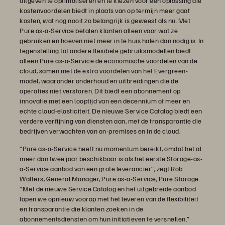
uitgeven te optimaliseren en te kiezen voor een oplossing die
kostenvoordelen biedt in plaats van op termijn meer gaat
kosten, wat nog nooit zo belangrijk is geweest als nu. Met
Pure as-a-Service betalen klanten alleen voor wat ze
gebruiken en hoeven niet meer in te huis halen dan nodig is. In
tegenstelling tot andere flexibele gebruiksmodellen biedt
alleen Pure as-a-Service de economische voordelen van de
cloud, samen met de extra voordelen van het Evergreen-
model, waaronder onderhoud en uitbreidingen die de
operaties niet verstoren. Dit biedt een abonnement op
innovatie met een looptijd van een decennium of meer en
echte cloud-elasticiteit. De nieuwe Service Catalog biedt een
verdere verfijning van diensten aan, met de transparantie die
bedrijven verwachten van on-premises en in de cloud.
“Pure as-a-Service heeft nu momentum bereikt, omdat het al
meer dan twee jaar beschikbaar is als het eerste Storage-as-
a-Service aanbod van een grote leverancier”, zegt Rob
Walters, General Manager, Pure as-a-Service, Pure Storage.
“Met de nieuwe Service Catalog en het uitgebreide aanbod
lopen we opnieuw voorop met het leveren van de flexibiliteit
en transparantie die klanten zoeken in de
abonnementsdiensten om hun initiatieven te versnellen.”