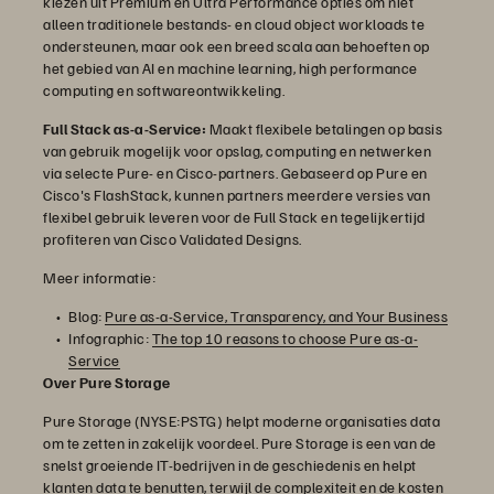
kiezen uit Premium en Ultra Performance opties om niet
alleen traditionele bestands- en cloud object workloads te
ondersteunen, maar ook een breed scala aan behoeften op
het gebied van AI en machine learning, high performance
computing en softwareontwikkeling.
Full Stack as-a-Service:
Maakt flexibele betalingen op basis
van gebruik mogelijk voor opslag, computing en netwerken
via selecte Pure- en Cisco-partners. Gebaseerd op Pure en
Cisco's FlashStack, kunnen partners meerdere versies van
flexibel gebruik leveren voor de Full Stack en tegelijkertijd
profiteren van Cisco Validated Designs.
Meer informatie:
Blog:
Pure as-a-Service, Transparency, and Your Business
Infographic:
The top 10 reasons to choose Pure as-a-
Service
Over Pure Storage
Pure Storage (NYSE:PSTG) helpt moderne organisaties data
om te zetten in zakelijk voordeel. Pure Storage is een van de
snelst groeiende IT-bedrijven in de geschiedenis en helpt
klanten data te benutten, terwijl de complexiteit en de kosten