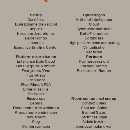
Bedrijf
Oplossingen
Carrières
Artificial Intelligence
Duurzaamheid en social
Cloud
impact
Cyberweerbaarheid
Investeerdersrelaties
Data Protection
Leiderschap
Databases
Locaties
High performance computing
Executive Briefing Center
Virtualisatie
Sectoren
Platform en producten
Partners
Enterprise Data Cloud
Partneroverzicht
Het Everpure-platform
Partner Central
Evergreen//One
Partnercertificaten
FlashArray
FlashBlade
FlashBlade//EXA
Enterprise File
Portworx
Resources
Neem contact met ons op
Demos
Contact Sales
Evenementen en webinars
Chat met Sales
Productaankondigingen
Bel met Sales
Newsroom
Certificeringen
Blog
Beleid inzake
Klantervaringen
openbaarmaking van