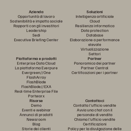
Azienda
Soluzioni
Opportunità di lavoro
Intelligenza artificiale
Sostenibilità e impatto sociale
Cloud
Rapporti con gli investitori
Resilienza informatica
Leadership
Data protection
Sedi
Database
Executive Briefing Center
Elaborazione a performance
elevate
Virtualizzazione
Settori
Piattaforma e prodotti
Partner
Enterprise Data Cloud
Panoramica dei partner
La piattaforma Everpure
Partner Central
Evergreen//One
Certificazioni per i partner
FlashArray
FlashBlade
FlashBlade//EXA
Real-time Enterprise File
Portworx
Risorse
Contattaci
Demo
Contatta l'ufficio vendite
Eventi e webinar
Avvia una chat con il
Annunci di prodotti
personale di vendita
Newsroom
Chiama l'ufficio vendite
Blog
Certificazioni
Storie dei clienti
Policy per la divulgazione delle