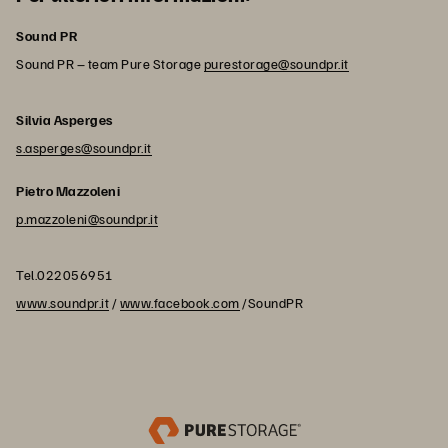
Sound PR
Sound PR – team Pure Storage
purestorage@soundpr.it
Silvia Asperges
s.asperges@soundpr.it
Pietro Mazzoleni
p.mazzoleni@soundpr.it
Tel.022056951
www.soundpr.it
/
www.facebook.com
/SoundPR