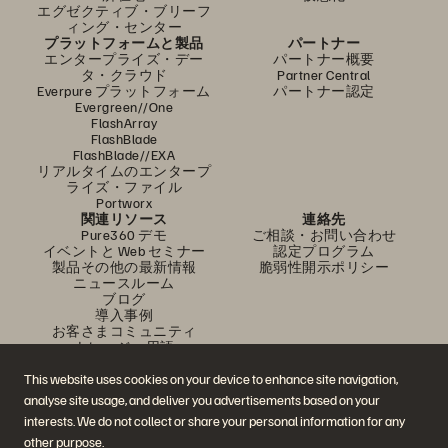
エグゼクティブ・ブリーフ
ィング・センター
プラットフォームと製品
パートナー
エンタープライズ・デー
パートナー概要
タ・クラウド
Partner Central
Everpure プラットフォーム
パートナー認定
Evergreen//One
FlashArray
FlashBlade
FlashBlade//EXA
リアルタイムのエンタープ
ライズ・ファイル
Portworx
関連リソース
連絡先
Pure360 デモ
ご相談・お問い合わせ
イベントと Web セミナー
認定プログラム
製品その他の最新情報
脆弱性開示ポリシー
ニュースルーム
ブログ
導入事例
お客さまコミュニティ
ナレッジ・用語
This website uses cookies on your device to enhance site navigation,
analyse site usage, and deliver you advertisements based on your
公式 SNS
interests. We do not collect or share your personal information for any
是非フォローをお願いします！
other purpose.