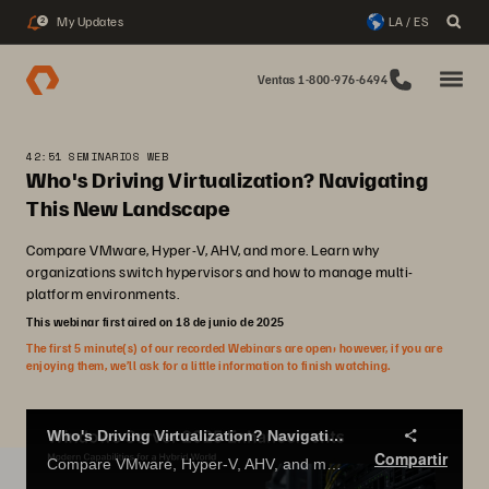
My Updates
LA / ES
2
Ventas 1-800-976-6494
42:51 SEMINARIOS WEB
Who's Driving Virtualization? Navigating
This New Landscape
Compare VMware, Hyper-V, AHV, and more. Learn why
organizations switch hypervisors and how to manage multi-
platform environments.
This webinar first aired on 18 de junio de 2025
The first 5 minute(s) of our recorded Webinars are open; however, if you are
enjoying them, we’ll ask for a little information to finish watching.
Who's Driving Virtualization? Navigating This New Landscape
Compartir
Compare VMware, Hyper-V, AHV, and more. Learn why organizations switch hypervisors and how to manage multi-platform environments.