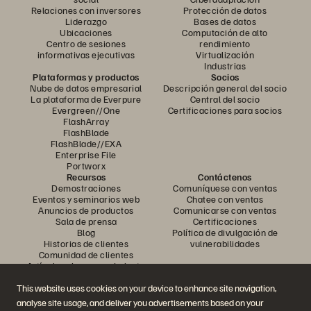
Relaciones con inversores
Protección de datos
Liderazgo
Bases de datos
Ubicaciones
Computación de alto
Centro de sesiones
rendimiento
informativas ejecutivas
Virtualización
Industrias
Plataformas y productos
Socios
Nube de datos empresarial
Descripción general del socio
La plataforma de Everpure
Central del socio
Evergreen//One
Certificaciones para socios
FlashArray
FlashBlade
FlashBlade//EXA
Enterprise File
Portworx
Recursos
Contáctenos
Demostraciones
Comuníquese con ventas
Eventos y seminarios web
Chatee con ventas
Anuncios de productos
Comunicarse con ventas
Sala de prensa
Certificaciones
Blog
Política de divulgación de
Historias de clientes
vulnerabilidades
Comunidad de clientes
Artículo sobre conocimiento
This website uses cookies on your device to enhance site navigation,
analyse site usage, and deliver you advertisements based on your
Únase a la conversación