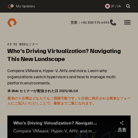
My Updates
JP / JA
1
営業：+81 800 976 6494
42:51 WEBセミナー
Who's Driving Virtualization? Navigating
This New Landscape
Compare VMware, Hyper-V, AHV, and more. Learn why
organizations switch hypervisors and how to manage multi-
platform environments.
本 Web セミナーが配信された日 2025/06/18
最初の 5 分間はどなたでもご視聴可能です。5 分後に表示される簡単なフォー
ムにご記入いただくことで、最後までご覧になれます。
Who's Driving Virtualization? Navigating This New Landscape
共有
Compare VMware, Hyper-V, AHV, and more. Learn why organizations switch hypervisors and how to manage multi-platform environments.