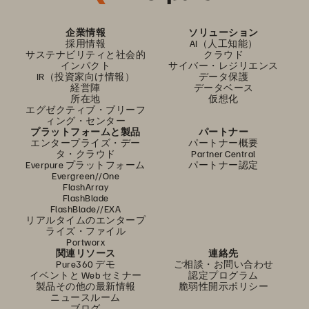
企業情報
ソリューション
採用情報
AI（人工知能）
サステナビリティと社会的
クラウド
インパクト
サイバー・レジリエンス
IR（投資家向け情報）
データ保護
経営陣
データベース
所在地
仮想化
エグゼクティブ・ブリーフ
ィング・センター
プラットフォームと製品
パートナー
エンタープライズ・デー
パートナー概要
タ・クラウド
Partner Central
Everpure プラットフォーム
パートナー認定
Evergreen//One
FlashArray
FlashBlade
FlashBlade//EXA
リアルタイムのエンタープ
ライズ・ファイル
Portworx
関連リソース
連絡先
Pure360 デモ
ご相談・お問い合わせ
イベントと Web セミナー
認定プログラム
製品その他の最新情報
脆弱性開示ポリシー
ニュースルーム
ブログ