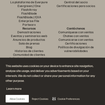
La plataforma de Everpure
Central del socio
Evergreen//One
Certificaciones para socios
FlashArray
FlashBlade
FlashBlade//EXA
Enterprise File
Portworx
Recursos
Contáctenos
Demostraciones
Comuníquese con ventas
Eventos y seminarios web
Chatee con ventas
Anuncios de productos
Comunicarse con ventas
Sala de prensa
Certificaciones
Blog
Política de divulgación de
Historias de clientes
vulnerabilidades
Comunidad de clientes
Artículo sobre conocimiento
This website uses cookies on your device to enhance site navigation,
analyse site usage, and deliver you advertisements based on your
Únase a la conversación
interests. We do not collect or share your personal information for any
Siga todos los canales sociales oficiales de Everpure
other purpose.
Learn more
© 2026 Everpure, Inc. Todos los derechos reservados.
Allow Cookies
Reject Cookies
Cookie Preferences
Privacidad
Términos del sitio web
Legal
Centro de confianza
Configuración de cookies
No vender ni compartir mis datos