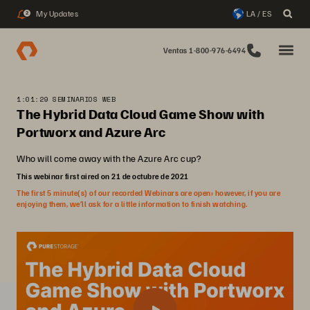
My Updates
LA / ES
2
Ventas 1-800-976-6494
1:01:29 SEMINARIOS WEB
The Hybrid Data Cloud Game Show with
Portworx and Azure Arc
Who will come away with the Azure Arc cup?
This webinar first aired on 21 de octubre de 2021
The first 5 minute(s) of our recorded Webinars are open; however, if you are
enjoying them, we’ll ask for a little information to finish watching.