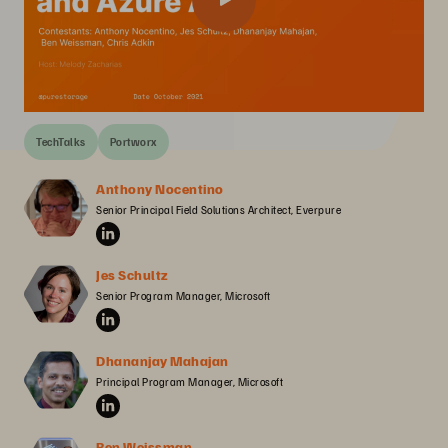
TechTalks
Portworx
Anthony Nocentino
Senior Principal Field Solutions Architect, Everpure
Jes Schultz
Senior Program Manager, Microsoft
Dhananjay Mahajan
Principal Program Manager, Microsoft
Ben Weissman