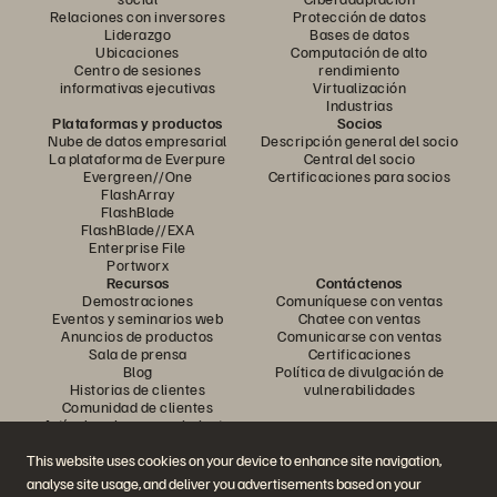
Relaciones con inversores
Protección de datos
Liderazgo
Bases de datos
Ubicaciones
Computación de alto
Centro de sesiones
rendimiento
informativas ejecutivas
Virtualización
Industrias
Plataformas y productos
Socios
Nube de datos empresarial
Descripción general del socio
La plataforma de Everpure
Central del socio
Evergreen//One
Certificaciones para socios
FlashArray
FlashBlade
FlashBlade//EXA
Enterprise File
Portworx
Recursos
Contáctenos
Demostraciones
Comuníquese con ventas
Eventos y seminarios web
Chatee con ventas
Anuncios de productos
Comunicarse con ventas
Sala de prensa
Certificaciones
Blog
Política de divulgación de
Historias de clientes
vulnerabilidades
Comunidad de clientes
Artículo sobre conocimiento
This website uses cookies on your device to enhance site navigation,
analyse site usage, and deliver you advertisements based on your
Únase a la conversación