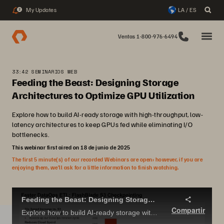
My Updates
LA / ES
2
Ventas 1-800-976-6494
33:42 SEMINARIOS WEB
Feeding the Beast: Designing Storage
Architectures to Optimize GPU Utilization
Explore how to build AI-ready storage with high-throughput, low-
latency architectures to keep GPUs fed while eliminating I/O
bottlenecks.
This webinar first aired on 18 de junio de 2025
The first 5 minute(s) of our recorded Webinars are open; however, if you are
enjoying them, we’ll ask for a little information to finish watching.
Feeding the Beast: Designing Storage Architectures to Optimize GPU Utilization
Compartir
Explore how to build AI-ready storage with high-throughput, low-latency architectures to keep GPUs fed while eliminating I/O bottlenecks.