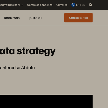
sarrollado para IA
Centro de confianza
Carreras
LA / ES
Recursos
pure.ai
Contáctenos
data strategy
 enterprise AI data.