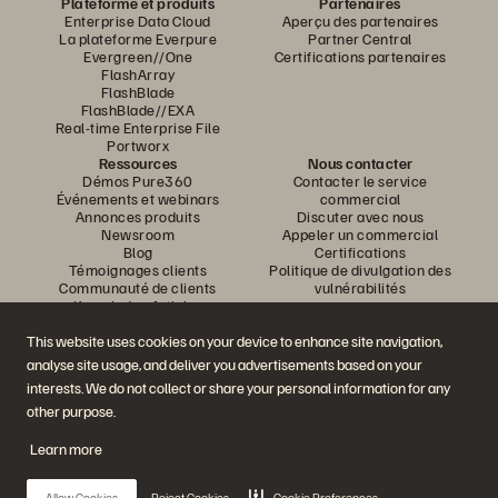
Plateforme et produits
Partenaires
Enterprise Data Cloud
Aperçu des partenaires
La plateforme Everpure
Partner Central
Evergreen//One
Certifications partenaires
FlashArray
FlashBlade
FlashBlade//EXA
Real-time Enterprise File
Portworx
Ressources
Nous contacter
Démos Pure360
Contacter le service
Événements et webinars
commercial
Annonces produits
Discuter avec nous
Newsroom
Appeler un commercial
Blog
Certifications
Témoignages clients
Politique de divulgation des
Communauté de clients
vulnérabilités
Knowledge Articles
This website uses cookies on your device to enhance site navigation,
analyse site usage, and deliver you advertisements based on your
Rejoignez la conversation
interests. We do not collect or share your personal information for any
Suivez-nous sur tous les réseaux sociaux Everpure
other purpose.
Learn more
© 2026 Everpure, Inc. Tous droits réservés.
Allow Cookies
Reject Cookies
Cookie Preferences