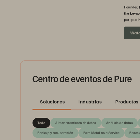
Founder, 
the keyno
perspecti
headed ne
Wat
Centro de eventos de Pure
Soluciones
Industrias
Productos
Todo
Almacenamiento de datos
Análisis de datos
Backup y recuperación
Bare Metal as a Service
Bases 