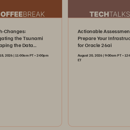
h-Changes:
Actionable Assessmen
gating the Tsunami
Prepare Your Infrastru
aping the Data
for Oracle 26ai
try
18, 2026 | 11:00am PT • 2:00pm
August 20, 2026 | 9:00am PT • 1
ET
ister Now
Register Now