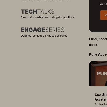
20 mi
W
Seminarios web técnicos dirigidos por Pure
Debates técnicos e invitados célebres
Pure//Accele
datos.
Pure Acce
Coz Un
Acceler
6 min
Tr