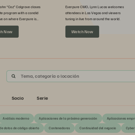
John “Coz” Colgrove closes
Everpure CMO, Lynn Lucas welcomes
te program with a candid
attendees in Las Vegas and viewers
ve on where Everpure is
tuning in live from around the world.
xt.
ch Now
Watch Now
Tema, categoría o locación
Socio
Serie
Análisis moderno
Aplicaciones de la próxima generación
Aplicaciones empr
de datos de código abierto
Contenedores
Continuidad del negocio
Cyber 