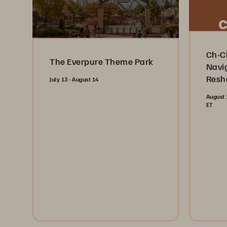
Ch-C
The Everpure Theme Park
Navi
Resh
July 13 - August 14
Indus
August 
ET
Reg
Register Now