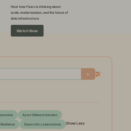
Hear how Fiserv is thinking about
scale, modernization, and the future of
data infrastructure.
Watch Now
Ir
esariales
Azure VMware Solution
Show Less
Resilience
Desarrollo y operaciones