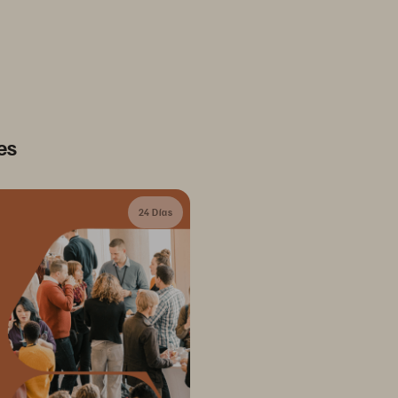
es
24 Días