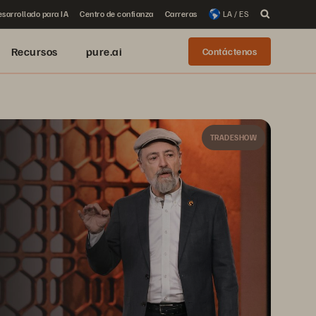
sarrollado para IA
Centro de confianza
Carreras
LA / ES
Recursos
pure.ai
Contáctenos
TRADESHOW