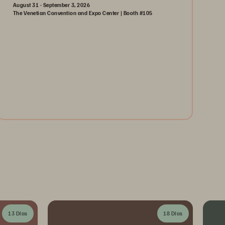
August 31 - September 3, 2026
The Venetian Convention and Expo Center | Booth #105
August 31-September 3, 2026
The Venetian | Las Vegas
Learn More
13 Días
18 Días