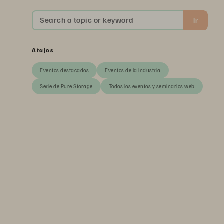
Search a topic or keyword
Ir
Atajos
Eventos destacados
Eventos de la industria
Serie de Pure Storage
Todos los eventos y seminarios web