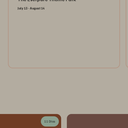
July 13 - August 14
Open the gates and take the ultimate ride through the
Everpure Theme Park. Register today to collect
tokens for a chance to win weekly prizes and unlock
the future of data management!
Register Now
11 Días