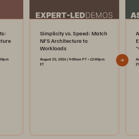
ts:
Simplicity vs. Speed: Match
A
cture
NFS Architecture to
E
Workloads
"
2:00pm
August 25, 2026 | 9:00am PT • 12:00pm
A
ET
E
Register Now