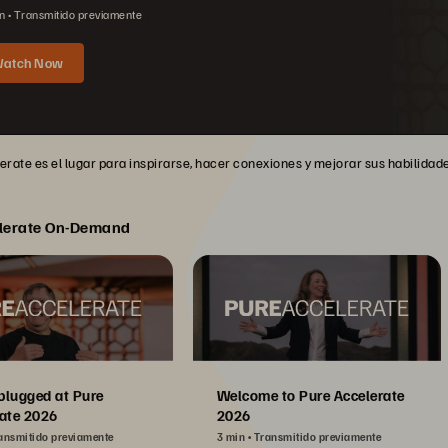
n
Transmitido previamente
atch Now
rate es el lugar para inspirarse, hacer conexiones y mejorar sus habilidades
lerate On-Demand
plugged at Pure
Welcome to Pure Accelerate
ate 2026
2026
ansmitido previamente
3 min
Transmitido previamente