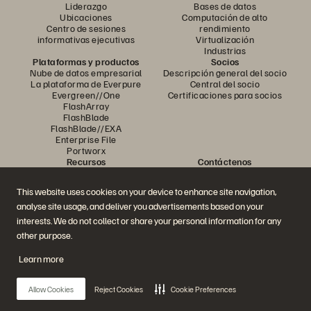
Liderazgo
Bases de datos
Ubicaciones
Computación de alto
Centro de sesiones
rendimiento
informativas ejecutivas
Virtualización
Industrias
Plataformas y productos
Socios
Nube de datos empresarial
Descripción general del socio
La plataforma de Everpure
Central del socio
Evergreen//One
Certificaciones para socios
FlashArray
FlashBlade
FlashBlade//EXA
Enterprise File
Portworx
Recursos
Contáctenos
Demostraciones
Comuníquese con ventas
Eventos y seminarios web
Chatee con ventas
This website uses cookies on your device to enhance site navigation,
Anuncios de productos
Comunicarse con ventas
Sala de prensa
Certificaciones
analyse site usage, and deliver you advertisements based on your
Blog
Política de divulgación de
interests. We do not collect or share your personal information for any
Historias de clientes
vulnerabilidades
other purpose.
Comunidad de clientes
Artículo sobre conocimiento
Learn more
Allow Cookies
Reject Cookies
Cookie Preferences
Únase a la conversación
Siga todos los canales sociales oficiales de Everpure