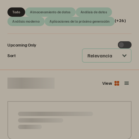
Todo
Almacenamiento de datos
Análisis de datos
(+26)
Análisis moderno
Aplicaciones de la próxima generación
Upcoming Only
Relevancia
Sort
574
Match your
View
search