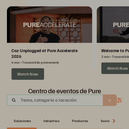
Coz Unplugged at Pure Accelerate
Welcome to Pu
2026
3 min
Transmitid
6 min
Transmitido previamente
Watch Now
Watch Now
Centro de eventos de Pure
Tema, categoría o locación
Ir
Soluciones
Industrias
Productos
Socio
Seri