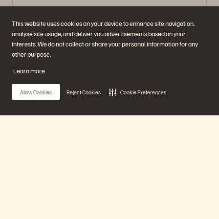
Watch Now
This website uses cookies on your device to enhance site navigation,
analyse site usage, and deliver you advertisements based on your
interests. We do not collect or share your personal information for any
other purpose.
Learn more
Allow Cookies
Reject Cookies
Cookie Preferences
Main Menu
As-a-Service Consumption: Evading Market
Volatility
Nuestra Plataforma
40 min
Emitido anteriormente
Watch Now
Productos