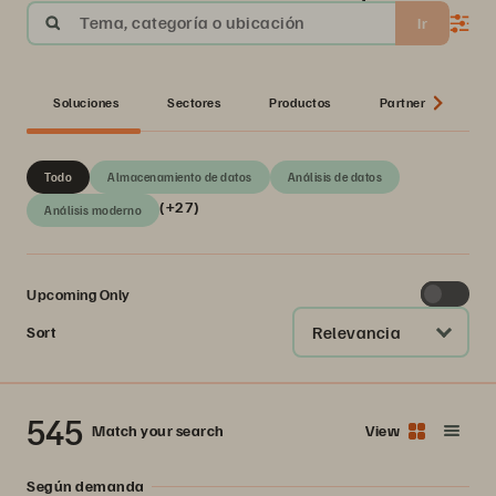
Tema, categoría o ubicación
Ir
Soluciones
Sectores
Productos
Partner
Ser
Todo
Almacenamiento de datos
Análisis de datos
(+27)
Análisis moderno
Upcoming Only
Relevancia
Sort
545
Match your search
View
Según demanda