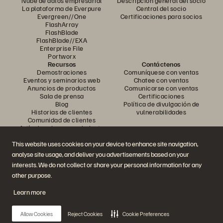
Nube de datos empresarial
Descripción general del socio
La plataforma de Everpure
Central del socio
Evergreen//One
Certificaciones para socios
FlashArray
FlashBlade
FlashBlade//EXA
Enterprise File
Portworx
Recursos
Contáctenos
Demostraciones
Comuníquese con ventas
Eventos y seminarios web
Chatee con ventas
Anuncios de productos
Comunicarse con ventas
Sala de prensa
Certificaciones
Blog
Política de divulgación de
Historias de clientes
vulnerabilidades
Comunidad de clientes
Artículo sobre conocimiento
This website uses cookies on your device to enhance site navigation,
analyse site usage, and deliver you advertisements based on your
Únase a la conversación
interests. We do not collect or share your personal information for any
Siga todos los canales sociales oficiales de Everpure
other purpose.
Learn more
© 2026 Everpure, Inc. Todos los derechos reservados.
Allow Cookies
Reject Cookies
Cookie Preferences
Privacidad
Términos del sitio web
Legal
Centro de confianza