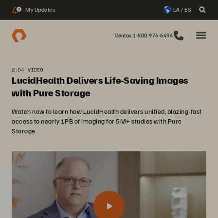
My Updates
LA / ES
2
Ventas 1-800-976-6494
2:04 VIDEO
LucidHealth Delivers Life-Saving Images
with Pure Storage
Watch now to learn how LucidHealth delivers unified, blazing-fast
access to nearly 1PB of imaging for 5M+ studies with Pure
Storage