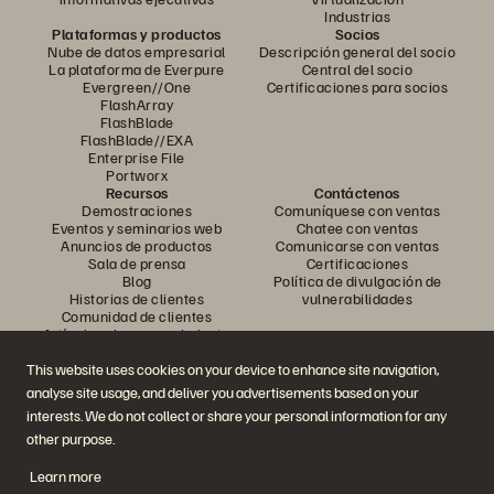
Industrias
Plataformas y productos
Socios
Nube de datos empresarial
Descripción general del socio
La plataforma de Everpure
Central del socio
Evergreen//One
Certificaciones para socios
FlashArray
FlashBlade
FlashBlade//EXA
Enterprise File
Portworx
Recursos
Contáctenos
Demostraciones
Comuníquese con ventas
Eventos y seminarios web
Chatee con ventas
Anuncios de productos
Comunicarse con ventas
Sala de prensa
Certificaciones
Blog
Política de divulgación de
Historias de clientes
vulnerabilidades
Comunidad de clientes
Artículo sobre conocimiento
This website uses cookies on your device to enhance site navigation,
analyse site usage, and deliver you advertisements based on your
Únase a la conversación
interests. We do not collect or share your personal information for any
Siga todos los canales sociales oficiales de Everpure
other purpose.
Learn more