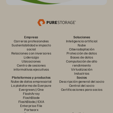
Empresa
Soluciones
Carreras profesionales
Inteligencia artificial
Sustentabilidad e impacto
Nube
social
Ciberadaptación
Relaciones con inversores
Protección de datos
Liderazgo
Bases de datos
Ubicaciones
Computación de alto
Centro de sesiones
rendimiento
informativas ejecutivas
Virtualización
Industrias
Plataformas y productos
Socios
Nube de datos empresarial
Descripción general del socio
La plataforma de Everpure
Central del socio
Evergreen//One
Certificaciones para socios
FlashArray
FlashBlade
FlashBlade//EXA
Enterprise File
Portworx