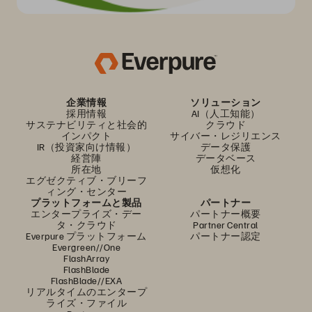
企業情報
ソリューション
採用情報
AI（人工知能）
サステナビリティと社会的
クラウド
インパクト
サイバー・レジリエンス
IR（投資家向け情報）
データ保護
経営陣
データベース
所在地
仮想化
エグゼクティブ・ブリーフ
ィング・センター
プラットフォームと製品
パートナー
エンタープライズ・デー
パートナー概要
タ・クラウド
Partner Central
Everpure プラットフォーム
パートナー認定
Evergreen//One
FlashArray
FlashBlade
FlashBlade//EXA
リアルタイムのエンタープ
ライズ・ファイル