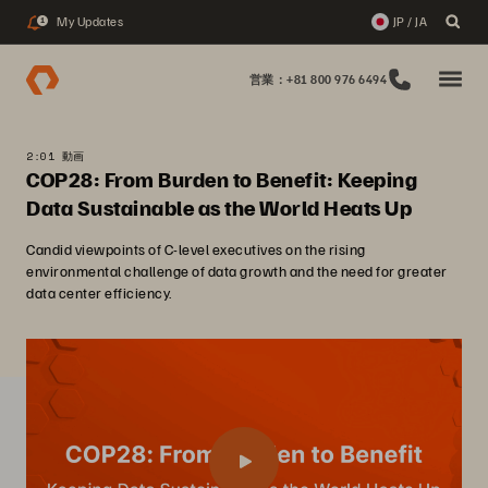
My Updates
JP / JA
1
営業：+81 800 976 6494
2:01 動画
COP28: From Burden to Benefit: Keeping
Data Sustainable as the World Heats Up
Candid viewpoints of C-level executives on the rising
environmental challenge of data growth and the need for greater
data center efficiency.