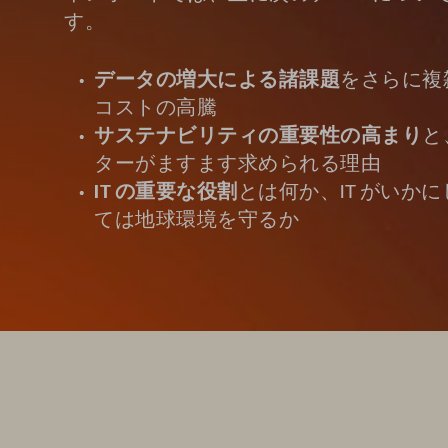
す。
データの増大による諸課題
をさらに複
コストの高騰
サステナビリティの重要性の高まり
と
ターがますます求められる理由
IT の重要な役割
とは何か、IT がいか
ては地球環境を守るか