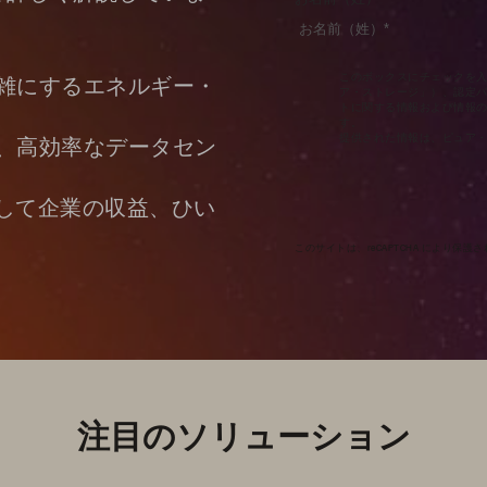
このボックスにチェックを入れるこ
雑にするエネルギー・
ア・ストレージ」）、認定
トに関する情報および情報
す。
提供された情報は、ピュア
、高効率なデータセン
にして企業の収益、ひい
このサイトは、reCAPTCHA により保護され
注目のソリューション