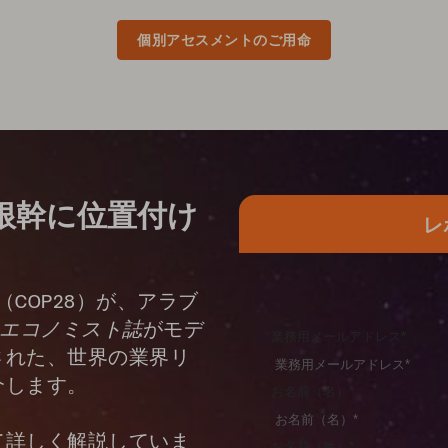
個別アセスメントのご用命
根幹に位置付け
レ
（COP28）が、アラブ
エコノミスト誌
がモデ
業務用メールアドレス
*
された、世界の業界リ
介します。
お名前（名）
*
て詳しく解説していま
お名前（姓）
*