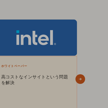
ホワイトペーパー
WHITE PAP
高コストなインサイトという問題
Efficient
を解決
More Tha
ピュア・ストレージと Intel は、ビッグデー
As data cent
タによる電力コストと環境への影響の軽減
sustainabili
を推進しています。サステナビルな IT 環境
purchasing d
の実現には、いかにして低コストで最大の
efficient IT 