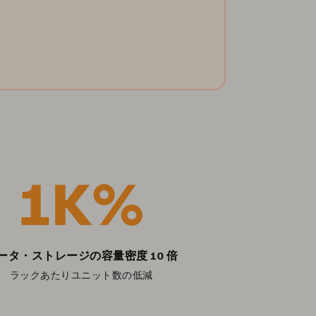
価値を創出するかというデータ戦略がカギ
hardware an
となります。
共著の資料を読む
Read the
1K%
ータ・ストレージの容量密度 10 倍
ラックあたりユニット数の低減