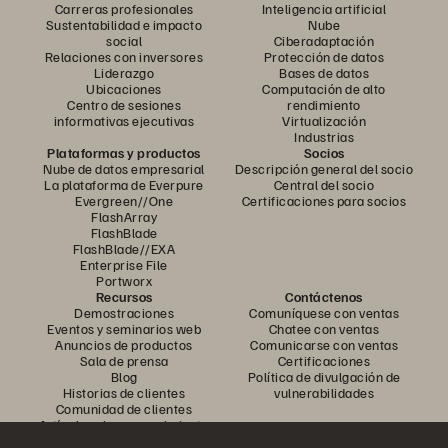
Carreras profesionales
Inteligencia artificial
rendimiento masivamente paralelo del almacenamiento
Sustentabilidad e impacto
Nube
NVMe.
social
Ciberadaptación
Relaciones con inversores
Protección de datos
Disponibilidad del 99,9999 % para sus aplicaciones SAP
Liderazgo
Bases de datos
con ActiveCluster™ en FlashArray™.
Ubicaciones
Computación de alto
Centro de sesiones
rendimiento
informativas ejecutivas
Virtualización
Industrias
Plataformas y productos
Socios
Nube de datos empresarial
Descripción general del socio
La plataforma de Everpure
Central del socio
Evergreen//One
Certificaciones para socios
FlashArray
FlashBlade
FlashBlade//EXA
Enterprise File
Portworx
Recursos
Contáctenos
Demostraciones
Comuníquese con ventas
Eventos y seminarios web
Chatee con ventas
Anuncios de productos
Comunicarse con ventas
Sala de prensa
Certificaciones
Blog
Política de divulgación de
Historias de clientes
vulnerabilidades
Comunidad de clientes
Artículo sobre conocimiento