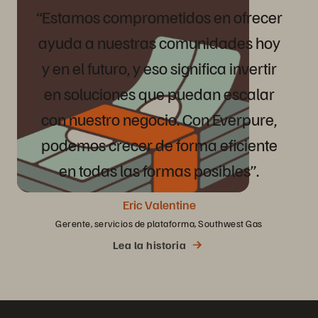
“Estamos
comprometidos
en
ofrecer
ayuda
a
nuestras
comunidades
hoy
y
en
el
futuro,
y
eso
significa
invertir
en
soluciones
que
puedan
escalar
con
nuestro
negocio.
Con
Everpure,
podemos
crecer
de
forma
eficiente
en
todas
las
formas
posibles”.
Eric Valentine
Gerente, servicios de plataforma, Southwest Gas
Lea la historia