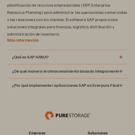
planificación de recursos empresariales (ERP, Enterprise
Resource Planning) para administrar las operaciones comerciales
y las relaciones con los clientes. El software SAP proporciona
soluciones integrales para finanzas, logística, distribución y
administración de inventario.
Más información
¿Qué es SAP HANA?
¿De qué manera el almacenamiento basado íntegramente en tecnol
¿Por qué implementar aplicaciones SAP en Everpure FlashStack®
Ahorre hasta un 70 % en los costos de licencia de HANA
con el almacenamiento en caché DirectMemory™ para la
extensión de almacenamiento nativa de HANA.
La alta tasa de transferencia, la baja latencia y el
Empresa
Soluciones