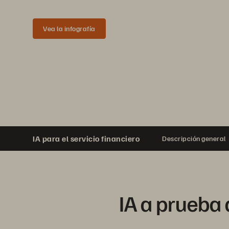
totalmente validadas para las finanzas.
Vea la infografía
Más soluciones de IA
IA para el servicio financiero
Descripción general
IA a prueba 