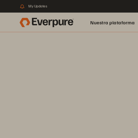
My Updates
Nuestra plataforma
Servicios financieros
Impulsando la innovac
en las finanzas globa
Desbloquee el valor empresarial de sus datos en tiempo 