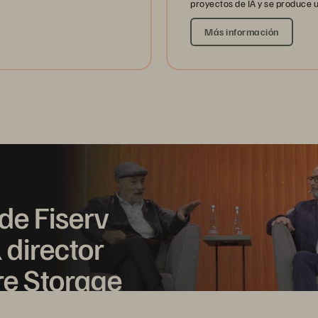
proyectos de IA y se produce 
Más información
de Fiserv
 director
re Storage
nización de