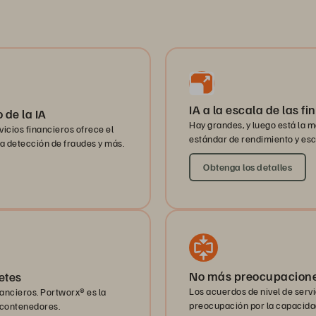
IA a la escala de las f
 de la IA
Hay grandes, y luego está la 
icios financieros ofrece el
estándar de rendimiento y esca
 la detección de fraudes y más.
Obtenga los detalles
No más preocupaciones
etes
Los acuerdos de nivel de servi
ancieros. Portworx® es la
preocupación por la capacid
e contenedores.