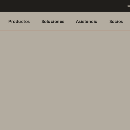
De
Productos
Soluciones
Asistencia
Socios
ión de la IA
les
real con soluciones de IA