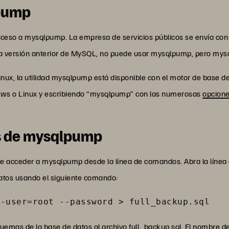
lpump
acceso a mysqlpump. La empresa de servicios públicos se envía con
una versión anterior de MySQL, no puede usar mysqlpump, pero mysq
nux, la utilidad mysqlpump está disponible con el motor de base d
dows o Linux y escribiendo “mysqlpump” con las numerosas
opcion
os de mysqlpump
de acceder a mysqlpump desde la línea de comandos. Abra la líne
tos usando el siguiente comando:
--user=root --password > full_backup.sql
uemas de la base de datos al archivo full_backup.sql. El nombre de