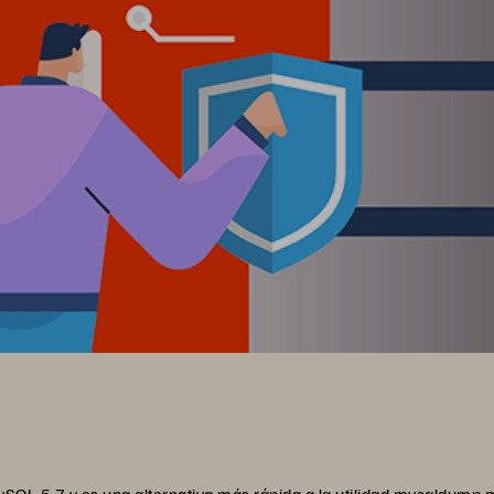
ySQL 5.7 y es una alternativa más rápida a la utilidad mysqldump 