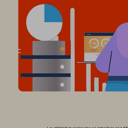
La utilidad mysqlpump se introdujo con M