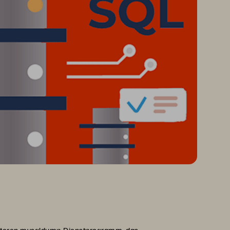
älteren mysqldump-Dienstprogramm, das