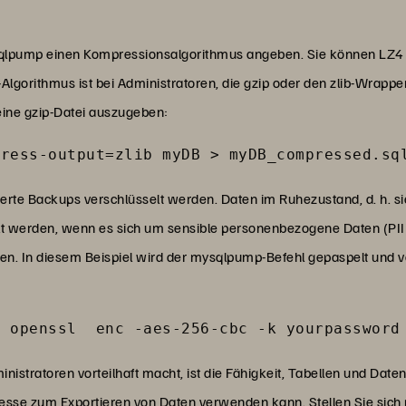
lpump einen Kompressionsalgorithmus angeben. Sie können LZ4 v
Algorithmus ist bei Administratoren, die gzip oder den zlib-Wrappe
eine gzip-Datei auszugeben:
press-output=zlib myDB > myDB_compressed.sq
rte Backups verschlüsselt werden. Daten im Ruhezustand, d. h. 
t werden, wenn es sich um sensible personenbezogene Daten (PII)
egen. In diesem Beispiel wird der mysqlpump-Befehl gepaspelt und
| openssl  enc -aes-256-cbc -k yourpassword
nistratoren vorteilhaft macht, ist die Fähigkeit, Tabellen und Date
sse zum Exportieren von Daten verwenden kann. Stellen Sie sich 