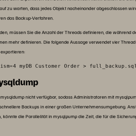
t darauf zu warten, dass jedes Objekt nacheinander abgeschlossen wi
ren das Backup-Verfahren.
den, müssen Sie die Anzahl der Threads definieren, die während 
önnen mehr definieren. Die folgende Aussage verwendet vier Threa
exportieren:
lism=4 myDB Customer Order > full_backup.sq
mysqldump
 in mysqldump nicht verfügbar, sodass Administratoren mit mysqlp
d schnellere Backups in einer großen Unternehmensumgebung. Anst
könnte die Parallelität in mysqlpump die Zeit, die für die Sicheru