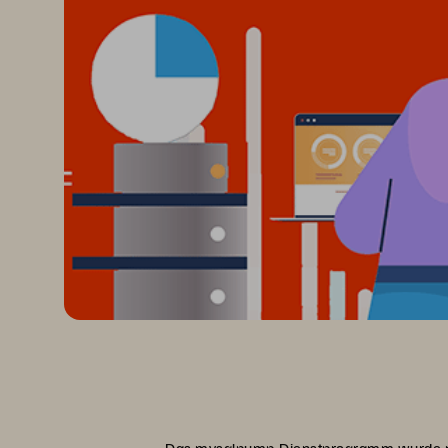
Das mysqlpump-Dienstprogramm wurde mit