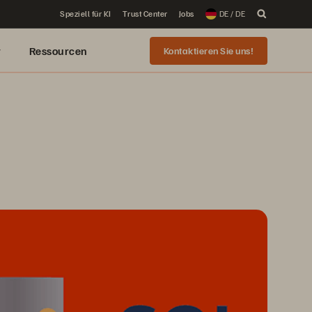
Speziell für KI
Trust Center
Jobs
DE / DE
r
Ressourcen
Kontaktieren Sie uns!