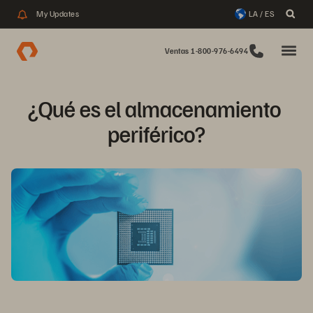
My Updates
LA / ES
Ventas 1-800-976-6494
¿Qué es el almacenamiento 
periférico?