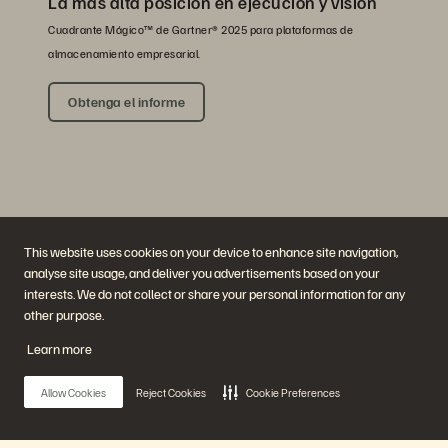
La más alta posición en ejecución y visión
Cuadrante Mágico™ de Gartner® 2025 para plataformas de
almacenamiento empresarial.
Obtenga el informe
This website uses cookies on your device to enhance site navigation,
analyse site usage, and deliver you advertisements based on your
interests. We do not collect or share your personal information for any
Empresa
Soluciones
other purpose.
Carreras profesionales
Inteligencia artificial
Sustentabilidad e impacto
Nube
Learn more
social
Ciberadaptación
Relaciones con inversores
Protección de datos
Liderazgo
Bases de datos
Allow Cookies
Reject Cookies
Cookie Preferences
Ubicaciones
Computación de alto
Centro de sesiones
rendimiento
informativas ejecutivas
Virtualización
Industrias