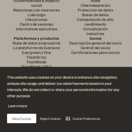
Sustentabilidad e impacto
Nube
social
Ciberadaptación
Relaciones con inversores
Protección de datos
Liderazgo
Bases de datos
Ubicaciones
Computación de alto
Centro de sesiones
rendimiento
informativas ejecutivas
Virtualización
Industrias
Plataformas y productos
Socios
Nube de datos empresarial
Descripción general del socio
La plataforma de Everpure
Central del socio
Evergreen//One
Certificaciones para socios
FlashArray
FlashBlade
FlashBlade//EXA
Enterprise File
Portworx
This website uses cookies on your device to enhance site navigation,
Recursos
Contáctenos
analyse site usage, and deliver you advertisements based on your
Demostraciones
Comuníquese con ventas
interests. We do not collect or share your personal information for any
Eventos y seminarios web
Chatee con ventas
Anuncios de productos
Comunicarse con ventas
other purpose.
Sala de prensa
Certificaciones
Blog
Política de divulgación de
Learn more
Historias de clientes
vulnerabilidades
Comunidad de clientes
Artículo sobre conocimiento
Allow Cookies
Reject Cookies
Cookie Preferences