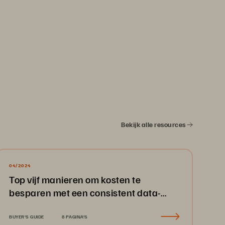
Bekijk alle resources
04/2024
Top vijf manieren om kosten te
besparen met een consistent data-
opslag-platform
BUYER'S GUIDE
8 PAGINA'S