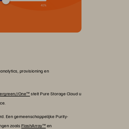
nalytics, provisioning en
ergreen//One™
stelt Pure Storage Cloud u
ace.
ard. Een gemeenschappelijke Purity-
ingen zoals
FlashArray™
en