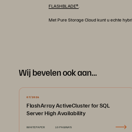
FLASHBLADE®
.
Met Pure Storage Cloud kunt u echte hybri
Wij bevelen ook aan...
07/2026
FlashArray ActiveCluster for SQL
Server High Availability
WHITEPAPER
10 PAGINA'S