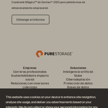
Cuadrante Mágico™ de Gartner® 2025 para plataformas de
almacenamiento empresarial.
Obtenga el informe
Empresa
Soluciones
Carreras profesionales
Inteligencia artificial
Sustentabilidad e impacto
Nube
social
Ciberadaptación
Relaciones con inversores
Protección de datos
Liderazgo
Bases de datos
Ubicaciones
Computación de alto
Centro de sesiones
rendimiento
This website uses cookies on your device to enhance site navigation,
informativas ejecutivas
Virtualización
analyse site usage, and deliver you advertisements based on your
Industrias
Plataformas y productos
Socios
interests. We do not collect or share your personal information for any