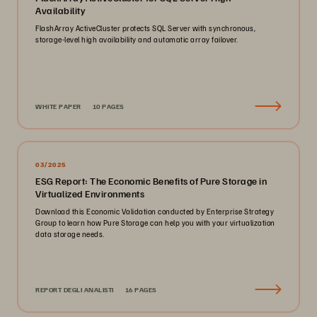
Availability
FlashArray ActiveCluster protects SQL Server with synchronous,
storage-level high availability and automatic array failover.
WHITE PAPER
10 PAGES
03/2025
ESG Report: The Economic Benefits of Pure Storage in
Virtualized Environments
Download this Economic Validation conducted by Enterprise Strategy
Group to learn how Pure Storage can help you with your virtualization
data storage needs.
REPORT DEGLI ANALISTI
16 PAGES