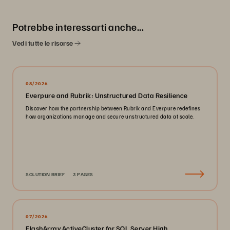
Potrebbe interessarti anche...
Vedi tutte le risorse
08/2026
Everpure and Rubrik: Unstructured Data Resilience
Discover how the partnership between Rubrik and Everpure redefines
how organizations manage and secure unstructured data at scale.
SOLUTION BRIEF
3 PAGES
07/2026
FlashArray ActiveCluster for SQL Server High