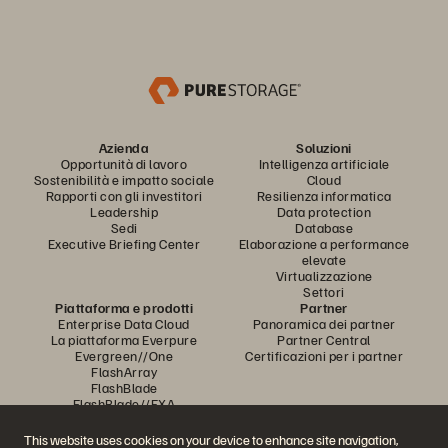
Azienda
Soluzioni
Opportunità di lavoro
Intelligenza artificiale
Sostenibilità e impatto sociale
Cloud
Rapporti con gli investitori
Resilienza informatica
Leadership
Data protection
Sedi
Database
Executive Briefing Center
Elaborazione a performance
elevate
Virtualizzazione
Settori
Piattaforma e prodotti
Partner
Enterprise Data Cloud
Panoramica dei partner
La piattaforma Everpure
Partner Central
Evergreen//One
Certificazioni per i partner
FlashArray
FlashBlade
FlashBlade//EXA
Real-time Enterprise File
Portworx
This website uses cookies on your device to enhance site navigation,