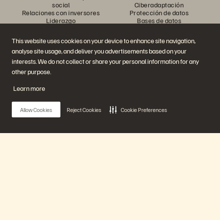
social
Ciberadaptación
Relaciones con inversores
Protección de datos
Liderazgo
Bases de datos
Ubicaciones
Computación de alto
Centro de sesiones
rendimiento
This website uses cookies on your device to enhance site navigation,
informativas ejecutivas
Virtualización
analyse site usage, and deliver you advertisements based on your
Industrias
Plataformas y productos
Socios
interests. We do not collect or share your personal information for any
Nube de datos empresarial
Descripción general del socio
other purpose.
La plataforma de Everpure
Central del socio
Evergreen//One
Certificaciones para socios
Learn more
FlashArray
FlashBlade
FlashBlade//EXA
Allow Cookies
Reject Cookies
Cookie Preferences
Enterprise File
Portworx
Recursos
Contáctenos
Demostraciones
Comuníquese con ventas
Eventos y seminarios web
Chatee con ventas
Anuncios de productos
Comunicarse con ventas
Main Menu
Sala de prensa
Certificaciones
Blog
Política de divulgación de
Historias de clientes
vulnerabilidades
Nuestra plataforma
Comunidad de clientes
Artículo sobre conocimiento
Productos