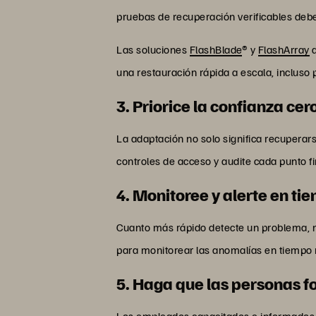
pruebas de recuperación verificables deb
Las soluciones
FlashBlade
® y
FlashArray
d
una restauración rápida a escala, incluso
3. Priorice la confianza cer
La adaptación no solo significa recuperar
controles de acceso y audite cada punto fi
4. Monitoree y alerte en ti
Cuanto más rápido detecte un problema, m
para monitorear las anomalías en tiempo r
5. Haga que las personas f
Los empleados capacitados e informados, 