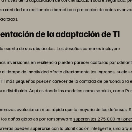
na cantidad de resiliencia cibernética o protección de datos avanzad
acitados.
entación de la adaptación de TI
está exento de sus obstáculos. Los desafíos comunes incluyen:
nas inversiones en resiliencia pueden parecer costosas por adelanta
 el tiempo de inactividad afecta directamente los ingresos, suele
 TI más pequeños pueden carecer de la cantidad de personal o la 
ura distribuida. Aquí es donde los modelos como servicio, como P
menazas evolucionan más rápido que la mayoría de las defensas. S
e los daños globales por ransomware
superen los 275 000 millone
reras pueden superarse con la planificación inteligente, una arquit