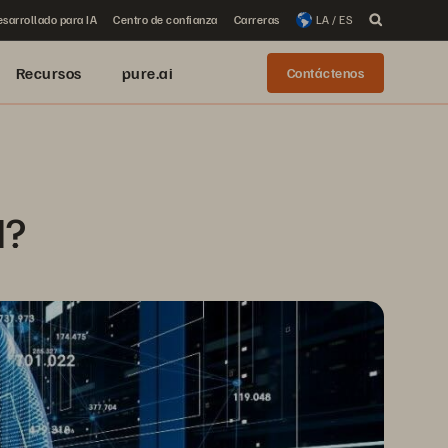
sarrollado para IA
Centro de confianza
Carreras
LA / ES
Recursos
pure.ai
Contáctenos
I?