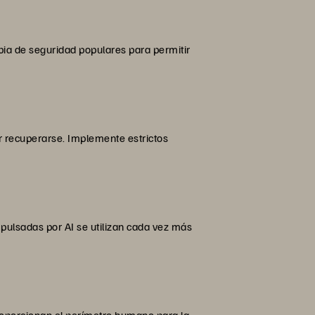
pia de seguridad populares para permitir
ar recuperarse. Implemente estrictos
pulsadas por AI se utilizan cada vez más
roporcionan el perímetro humano para la