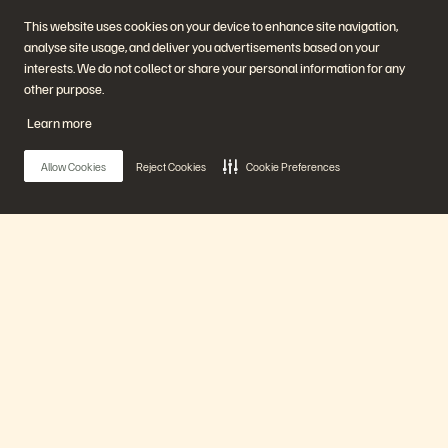
This website uses cookies on your device to enhance site navigation,
analyse site usage, and deliver you advertisements based on your
interests. We do not collect or share your personal information for any
Unternehmen
Lösungen
other purpose.
Jobs
Künstliche Intelligenz
Nachhaltigkeit und soziale
Cloud
Learn more
Auswirkungen
Cyber-Resilienz
Investorenbeziehungen
Datensicherheit
Leadership
Datenbanken
Allow Cookies
Reject Cookies
Cookie Preferences
Standorte
Virtualisierung
Executive Briefing Center
Plattform und Produkte
Partner
Enterprise Data Cloud
Partnerübersicht
Die Everpure-Plattform
Partner Central
Evergreen//One
Partnerzertifizierungen
Main Menu
FlashArray
FlashBlade
FlashBlade//EXA
Real-time Enterprise File
Unsere Plattform
Portworx
Ressourcen
Kontaktieren Sie uns!
Pure360-Demos
Vertrieb kontaktieren
Produkte
Veranstaltungen und
Sprechen Sie mit uns
Webinare
Vertrieb anrufen
Produktankündigungen
Zertifizierungen
Newsroom
Richtlinie über die
Lösungen
Blog
Veröffentlichung von