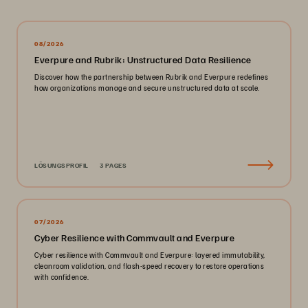
08/2026
Everpure and Rubrik: Unstructured Data Resilience
Discover how the partnership between Rubrik and Everpure redefines
how organizations manage and secure unstructured data at scale.
LÖSUNGSPROFIL
3 PAGES
07/2026
Cyber Resilience with Commvault and Everpure
Cyber resilience with Commvault and Everpure: layered immutability,
cleanroom validation, and flash-speed recovery to restore operations
with confidence.