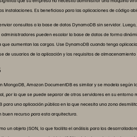
ignifica que su empresa no necesita administrar una máquina virtu
as instalaciones. Es beneficioso para las aplicaciones de código abi
 enviar consultas a la base de datos DynamoDB sin servidor. Luego,
os administradores pueden escalar la base de datos de forma dinámi
ida que aumentan las cargas. Use DynamoDB cuando tenga aplicac
se de usuarios de la aplicación y los requisitos de almacenamien
B
s con MongoDB, Amazon DocumentDB es similar y se modela según 
l, por lo que se puede separar de otros servidores en su entorno 
ra una aplicación pública en la que necesita una zona desmilita
buen recurso para esta arquitectura.
 objeto JSON, lo que facilita el análisis para los desarrolladore