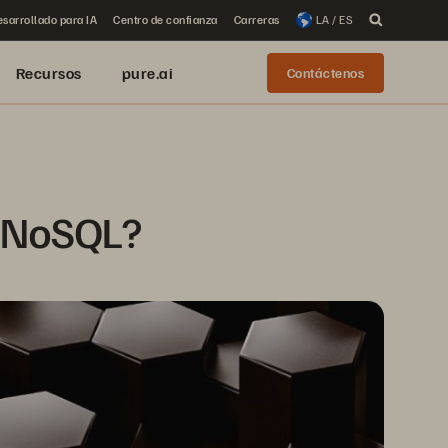
sarrollado para IA
Centro de confianza
Carreras
LA / ES
Recursos
pure.ai
Contáctenos
S NoSQL?