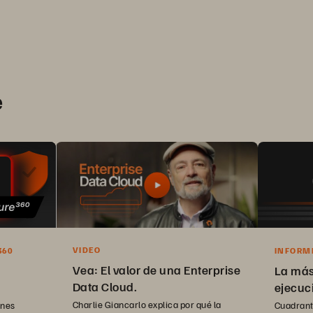
e
VIDEO
360
INFORM
MÁGICO
Vea: El valor de una Enterprise
La más
Data Cloud.
ejecuci
Charlie Giancarlo explica por qué la
ones
Cuadrant